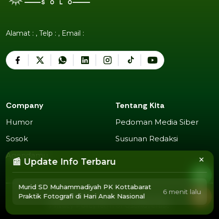
Alamat : , Telp : , Email :
Company
Tentang Kita
Humor
Pedoman Media Siber
Humor
Pedoman Media Siber
Sosok
Susunan Redaksi
Sosok
Susunan Redaksi
Agendamu
×
📰 Update Info Terbaru
Agendamu
Murid SD Muhammadiyah PK Kottabarat
6 menit lalu
Praktik Fotografi di Hari Anak Nasional
2025 Copyright @
Muhammadiyah Solo
.
Privacy Policy
Term of Use
Advertise
Privacy Policy
Term of Use
Advertise