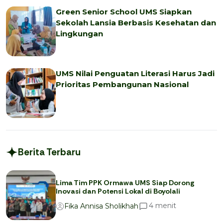
Green Senior School UMS Siapkan
Sekolah Lansia Berbasis Kesehatan dan
Lingkungan
UMS Nilai Penguatan Literasi Harus Jadi
Prioritas Pembangunan Nasional
Berita Terbaru
Lima Tim PPK Ormawa UMS Siap Dorong
Inovasi dan Potensi Lokal di Boyolali
menit
4
Fika Annisa Sholikhah