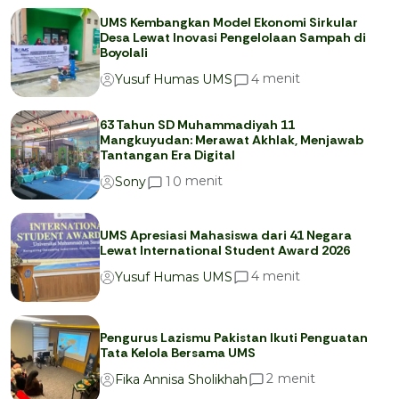
UMS Kembangkan Model Ekonomi Sirkular
Desa Lewat Inovasi Pengelolaan Sampah di
Boyolali
menit
4
Yusuf Humas UMS
63 Tahun SD Muhammadiyah 11
Mangkuyudan: Merawat Akhlak, Menjawab
Tantangan Era Digital
menit
1
0
Sony
UMS Apresiasi Mahasiswa dari 41 Negara
Lewat International Student Award 2026
menit
4
Yusuf Humas UMS
Pengurus Lazismu Pakistan Ikuti Penguatan
Tata Kelola Bersama UMS
menit
2
Fika Annisa Sholikhah