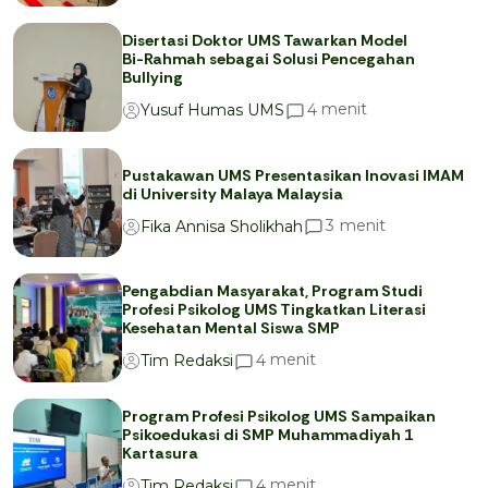
Disertasi Doktor UMS Tawarkan Model
Bi-Rahmah sebagai Solusi Pencegahan
Bullying
menit
4
Yusuf Humas UMS
Pustakawan UMS Presentasikan Inovasi IMAM
di University Malaya Malaysia
menit
3
Fika Annisa Sholikhah
Pengabdian Masyarakat, Program Studi
Profesi Psikolog UMS Tingkatkan Literasi
Kesehatan Mental Siswa SMP
menit
4
Tim Redaksi
Program Profesi Psikolog UMS Sampaikan
Psikoedukasi di SMP Muhammadiyah 1
Kartasura
menit
4
Tim Redaksi