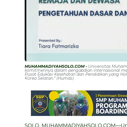
MUHAMMADIYAHSOLO.COM -
Universitas Muham
komitmennya dalam pengabdian internasional mela
Pusat Edukasi Kesehatan dan Pendidikan yang Holi
Korea Selatan.” (Humas)
SOLO, MUHAMMADIYAHSOLO.COM—Unive