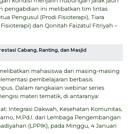
gan kondisi menjalin hubungan jarak jauh
n pengabdian ini melibatkan tim lintas
etua Pengusul (Prodi Fisioterapi), Tiara
isioterapi) dan Qonitah Faizatul Fitriyah –
estasi Cabang, Ranting, dan Masjid
ga melibatkan mahasiswa dari masing-masing
plementasi pembelajaran berbasis
mpus. Dalam rangkaian webinar series
ngisi materi tematik, di antaranya:
at: Integrasi Dakwah, Kesehatan Komunitas,
inarno, M.Pd.I. dari Lembaga Pengembangan
diyahan (LPPIK), pada Minggu, 4 Januari