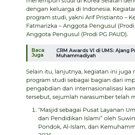
menempuh studi di Korea Selatan den
dengan keluarga di Indonesia. Kegiata
program studi, yakni Arif Pristianto – K
Fatmarizka – Anggota Pengusul (Prodi F
Anggota Pengusul (Prodi PG PAUD).
Baca
CRM Awards VI di UMS: Ajang Pr
Juga
Muhammadiyah
Selain itu, lanjutnya, kegiatan ini ju
program studi sebagai bagian dari im
pengabdian dan internasionalisasi ka
tersebut, sejumlah narasumber telah me
“Masjid sebagai Pusat Layanan Um
dan Pendidikan Islami” oleh Suw
Pondok, Al-Islam, dan Kemuhamma