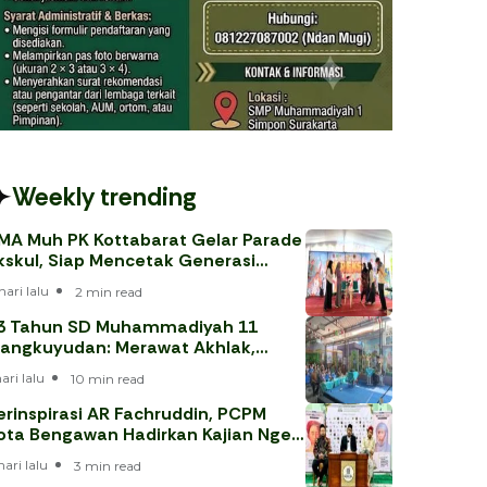
Weekly trending
MA Muh PK Kottabarat Gelar Parade
kskul, Siap Mencetak Generasi
erprestasi
hari lalu
2 min read
3 Tahun SD Muhammadiyah 11
angkuyudan: Merawat Akhlak,
enjawab Tantangan Era Digital
hari lalu
10 min read
erinspirasi AR Fachruddin, PCPM
ota Bengawan Hadirkan Kajian Nge-
eh
hari lalu
3 min read