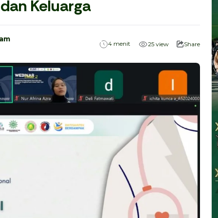
 dan Keluarga
ham
menit
4
25
view
Share