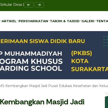
elar Raker Sekolah Sentral
ARTIKEL
PERSYARIKATAN
TARJIH & TAJDID
GALERI
TENTA
ARTIKEL
PERSYARIKATAN
TARJIH & TAJDID
GALERI
TENTA
UMS Kembangkan Masjid Jadi Pusat Edukasi Kesehatan dan Kelu
 Kembangkan Masjid Jadi