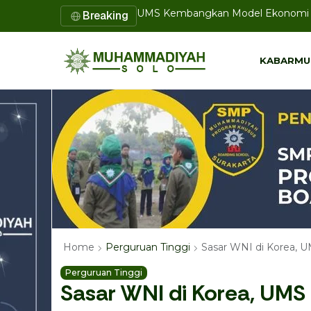
Breaking
Majelis Pendidikan PDM Kota Solo G
KABARMU
KABARMU
Sasar WNI di Korea, 
Home
Perguruan Tinggi
Perguruan Tinggi
Sasar WNI di Korea, UMS