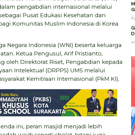
M
lam pengabdian internasional melalui
G
 sebagai Pusat Edukasi Kesehatan dan
11
 bagi Komunitas Muslim Indonesia di Korea
G
D
4 
a Negara Indonesia (WNI) beserta keluarga
tan. Ketua Pengusul, Arif Pristianto,
 oleh Direktorat Riset, Pengabdian kepada
ayaan Intelektual (DRPPS) UMS melalui
arakat Kemitraan Internasional (PkM KI).
enda ini, peran masjid menjadi lebih
adah wajib seperti sholat, tetapi juga