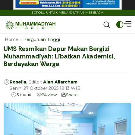
SCROLL UNTUK MELANJUTKAN MEMBACA
Home
Perguruan Tinggi
UMS Resmikan Dapur Makan Bergizi
Muhammadiyah: Libatkan Akademisi,
Berdayakan Warga
Roselia
, Editor:
Alan Aliarcham
Senin, 27 Oktober 2025 18:13 WIB
menit
5
24
view
Share