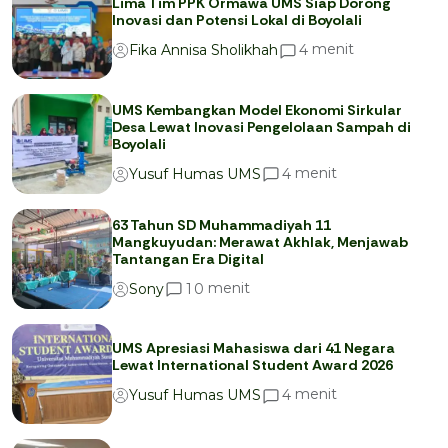
Lima Tim PPK Ormawa UMS Siap Dorong
Inovasi dan Potensi Lokal di Boyolali
menit
4
Fika Annisa Sholikhah
UMS Kembangkan Model Ekonomi Sirkular
Desa Lewat Inovasi Pengelolaan Sampah di
Boyolali
menit
4
Yusuf Humas UMS
63 Tahun SD Muhammadiyah 11
Mangkuyudan: Merawat Akhlak, Menjawab
Tantangan Era Digital
menit
1
0
Sony
UMS Apresiasi Mahasiswa dari 41 Negara
Lewat International Student Award 2026
menit
4
Yusuf Humas UMS