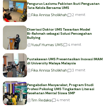
Pengurus Lazismu Pakistan Ikuti Penguatan
Tata Kelola Bersama UMS
menit
2
Fika Annisa Sholikhah
Disertasi Doktor UMS Tawarkan Model
Bi-Rahmah sebagai Solusi Pencegahan
Bullying
menit
4
Yusuf Humas UMS
Pustakawan UMS Presentasikan Inovasi IMAM
di University Malaya Malaysia
menit
3
Fika Annisa Sholikhah
Pengabdian Masyarakat, Program Studi
Profesi Psikolog UMS Tingkatkan Literasi
Kesehatan Mental Siswa SMP
menit
4
Tim Redaksi