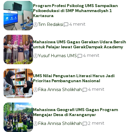
Program Profesi Psikolog UMS Sampaikan
Psikoedukasi di SMP Muhammadiyah 1
Kartasura
menit
4
Tim Redaksi
Mahasiswa UMS Gagas Gerakan Udara Bersih
untuk Pelajar lewat GerakDampak Academy
menit
4
Yusuf Humas UMS
UMS Nilai Penguatan Literasi Harus Jadi
Prioritas Pembangunan Nasional
menit
4
Fika Annisa Sholikhah
Mahasiswa Geografi UMS Gagas Program
Mengajar Desa di Karanganyar
menit
2
Fika Annisa Sholikhah