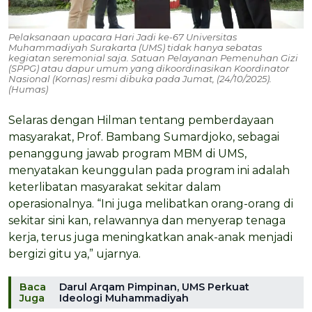
Pelaksanaan upacara Hari Jadi ke-67 Universitas
Muhammadiyah Surakarta (UMS) tidak hanya sebatas
kegiatan seremonial saja. Satuan Pelayanan Pemenuhan Gizi
(SPPG) atau dapur umum yang dikoordinasikan Koordinator
Nasional (Kornas) resmi dibuka pada Jumat, (24/10/2025).
(Humas)
Selaras dengan Hilman tentang pemberdayaan
masyarakat, Prof. Bambang Sumardjoko, sebagai
penanggung jawab program MBM di UMS,
menyatakan keunggulan pada program ini adalah
keterlibatan masyarakat sekitar dalam
operasionalnya. “Ini juga melibatkan orang-orang di
sekitar sini kan, relawannya dan menyerap tenaga
kerja, terus juga meningkatkan anak-anak menjadi
bergizi gitu ya,” ujarnya.
Baca
Darul Arqam Pimpinan, UMS Perkuat
Juga
Ideologi Muhammadiyah