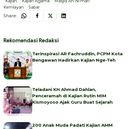
Kajian
Kajian Agama
Masjid An-Ni'mah
Kemlayan
Sabar
Share:
Rekomendasi Redaksi
Terinspirasi AR Fachruddin, PCPM Kota
Bengawan Hadirkan Kajian Nge-Teh
Teladani KH Ahmad Dahlan,
Penceramah di Kajian Rutin MIM
Kismoyoso Ajak Guru Buat Sejarah
200 Anak Muda Padati Kajian AMM