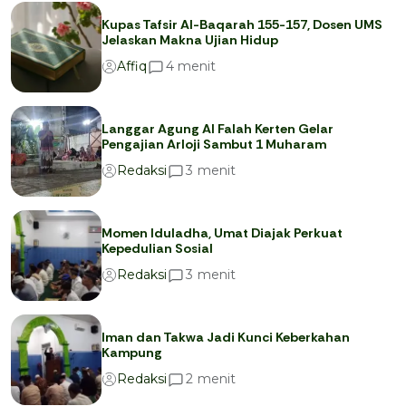
Kupas Tafsir Al-Baqarah 155-157, Dosen UMS
Jelaskan Makna Ujian Hidup
menit
4
Affiq
Langgar Agung Al Falah Kerten Gelar
Pengajian Arloji Sambut 1 Muharam
menit
3
Redaksi
Momen Iduladha, Umat Diajak Perkuat
Kepedulian Sosial
menit
3
Redaksi
Iman dan Takwa Jadi Kunci Keberkahan
Kampung
menit
2
Redaksi