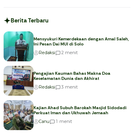
Berita Terbaru
Mensyukuri Kemerdekaan dengan Amal Saleh,
Ini Pesan Dai MUI di Solo
menit
2
Redaksi
Pengajian Kauman Bahas Makna Doa
Keselamatan Dunia dan Akhirat
menit
3
Redaksi
Kajian Ahad Subuh Barokah Masjid Sidodadi
Perkuat Iman dan Ukhuwah Jemaah
menit
1
Canu