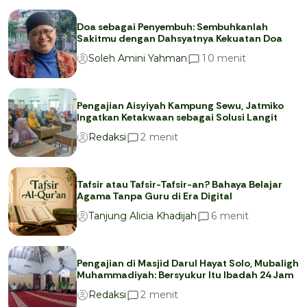
Doa sebagai Penyembuh: Sembuhkanlah
Sakitmu dengan Dahsyatnya Kekuatan Doa
menit
1
0
Soleh Amini Yahman
Pengajian Aisyiyah Kampung Sewu, Jatmiko
Ingatkan Ketakwaan sebagai Solusi Langit
menit
2
Redaksi
Tafsir atau Tafsir-Tafsir-an? Bahaya Belajar
Agama Tanpa Guru di Era Digital
menit
6
Tanjung Alicia Khadijah
Pengajian di Masjid Darul Hayat Solo, Mubaligh
Muhammadiyah: Bersyukur Itu Ibadah 24 Jam
menit
2
Redaksi