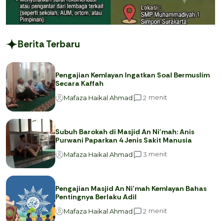
Berita Terbaru
Pengajian Kemlayan Ingatkan Soal Bermuslim
Secara Kaffah
menit
2
Mafaza Haikal Ahmad
Subuh Barokah di Masjid An Ni’mah: Anis
Purwani Paparkan 4 Jenis Sakit Manusia
menit
3
Mafaza Haikal Ahmad
Pengajian Masjid An Ni’mah Kemlayan Bahas
Pentingnya Berlaku Adil
menit
2
Mafaza Haikal Ahmad