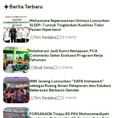
Berita Terbaru
Mahasiswa Keperawatan Unimus Luncurkan
SLEEP-7 untuk Tingkatkan Kualitas Tidur
Pasien Hipertensi
menit
9
Tim Redaksi
Kolaborasi Jadi Kunci Kemajuan, PCA
Colomadu Gelar Evaluasi Program Kerja
Tahunan
menit
5
Budi Setia
IMM Jateng Luncurkan “SAPA Immawati”
sebagai Ruang Aman Pelaporan dan Edukasi
Kekerasan Berbasis Gender
menit
3
Tim Redaksi
FORSAKADA Tinjau RS PKU Muhammadiyah