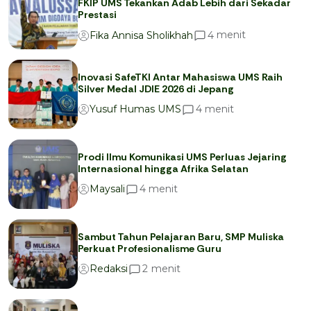
FKIP UMS Tekankan Adab Lebih dari Sekadar
Prestasi
menit
4
Fika Annisa Sholikhah
Inovasi SafeTKI Antar Mahasiswa UMS Raih
Silver Medal JDIE 2026 di Jepang
menit
4
Yusuf Humas UMS
Prodi Ilmu Komunikasi UMS Perluas Jejaring
Internasional hingga Afrika Selatan
menit
4
Maysali
Sambut Tahun Pelajaran Baru, SMP Muliska
Perkuat Profesionalisme Guru
menit
2
Redaksi