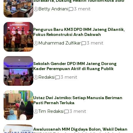
Surakarta, Dukung Health Tourism Kota Solo
menit
3
Betty Andriani
Pengurus Baru KM3 DPD IMM Jateng Dilantik,
Fokus Rekonstruksi Arah Dakwah
menit
3
Muhammad Zulfikar
Sekolah Gender DPD IMM Jateng Dorong
Kader Perempuan Aktif di Ruang Publik
menit
3
Redaksi
Ustaz Dwi Jatmiko: Setiap Manusia Beriman
Pasti Pernah Terluka
menit
3
Tim Redaksi
Awalussanah MIM Digdaya Bolon, Wakil Dekan