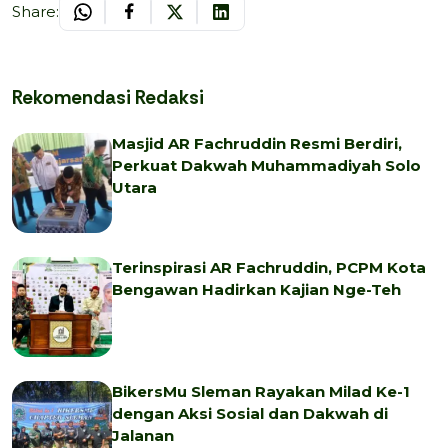
Share:
Rekomendasi Redaksi
Masjid AR Fachruddin Resmi Berdiri,
Perkuat Dakwah Muhammadiyah Solo
Utara
Terinspirasi AR Fachruddin, PCPM Kota
Bengawan Hadirkan Kajian Nge-Teh
BikersMu Sleman Rayakan Milad Ke-1
dengan Aksi Sosial dan Dakwah di
Jalanan