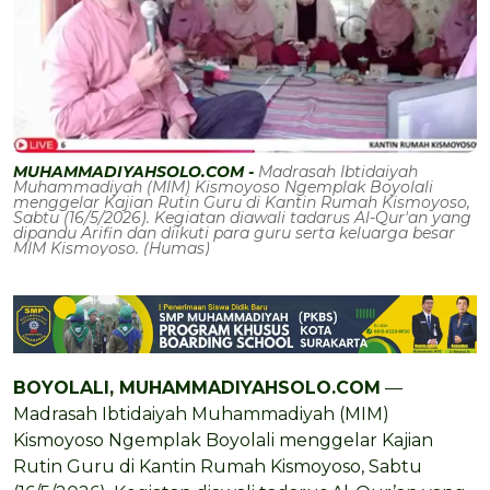
MUHAMMADIYAHSOLO.COM -
Madrasah Ibtidaiyah
Muhammadiyah (MIM) Kismoyoso Ngemplak Boyolali
menggelar Kajian Rutin Guru di Kantin Rumah Kismoyoso,
Sabtu (16/5/2026). Kegiatan diawali tadarus Al-Qur'an yang
dipandu Arifin dan diikuti para guru serta keluarga besar
MIM Kismoyoso. (Humas)
BOYOLALI, MUHAMMADIYAHSOLO.COM
—
Madrasah Ibtidaiyah Muhammadiyah (MIM)
Kismoyoso Ngemplak Boyolali menggelar Kajian
Rutin Guru di Kantin Rumah Kismoyoso, Sabtu