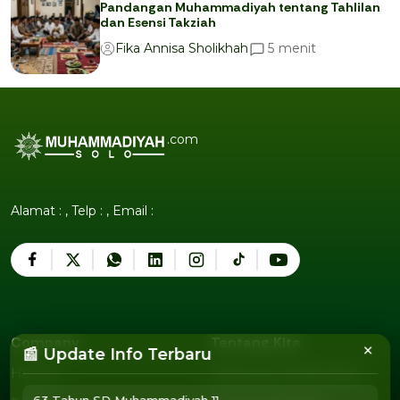
Pandangan Muhammadiyah tentang Tahlilan
dan Esensi Takziah
menit
5
Fika Annisa Sholikhah
.com
Alamat : , Telp : , Email :
Company
Tentang Kita
×
📰 Update Info Terbaru
Humor
Pedoman Media Siber
Humor
Pedoman Media Siber