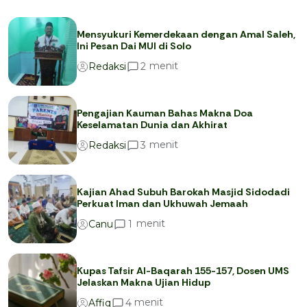
Mensyukuri Kemerdekaan dengan Amal Saleh,
Ini Pesan Dai MUI di Solo
menit
2
Redaksi
Pengajian Kauman Bahas Makna Doa
Keselamatan Dunia dan Akhirat
menit
3
Redaksi
Kajian Ahad Subuh Barokah Masjid Sidodadi
Perkuat Iman dan Ukhuwah Jemaah
menit
1
Canu
Kupas Tafsir Al-Baqarah 155-157, Dosen UMS
Jelaskan Makna Ujian Hidup
menit
4
Affiq