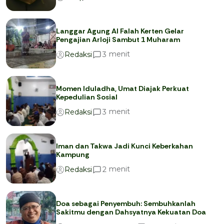
Langgar Agung Al Falah Kerten Gelar
Pengajian Arloji Sambut 1 Muharam
menit
3
Redaksi
Momen Iduladha, Umat Diajak Perkuat
Kepedulian Sosial
menit
3
Redaksi
Iman dan Takwa Jadi Kunci Keberkahan
Kampung
menit
2
Redaksi
Doa sebagai Penyembuh: Sembuhkanlah
Sakitmu dengan Dahsyatnya Kekuatan Doa