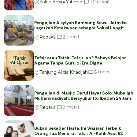
menit
1
0
Soleh Amini Yahman
Pengajian Aisyiyah Kampung Sewu, Jatmiko
Ingatkan Ketakwaan sebagai Solusi Langit
menit
2
Redaksi
Tafsir atau Tafsir-Tafsir-an? Bahaya Belajar
Agama Tanpa Guru di Era Digital
menit
6
Tanjung Alicia Khadijah
Pengajian di Masjid Darul Hayat Solo, Mubaligh
Muhammadiyah: Bersyukur Itu Ibadah 24 Jam
menit
2
Redaksi
Bukan Sekadar Harta, Ini Warisan Terbaik
Orang Tua Menurut Tafsir Al-Kahfi Ayat 82