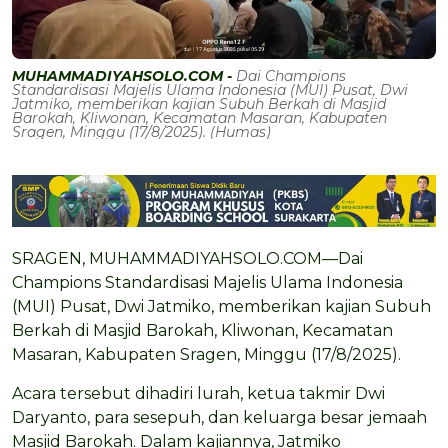
MUHAMMADIYAHSOLO.COM -
Dai Champions
Standardisasi Majelis Ulama Indonesia (MUI) Pusat, Dwi
Jatmiko, memberikan kajian Subuh Berkah di Masjid
Barokah, Kliwonan, Kecamatan Masaran, Kabupaten
Sragen, Minggu (17/8/2025). (Humas)
SRAGEN, MUHAMMADIYAHSOLO.COM—Dai
Champions Standardisasi Majelis Ulama Indonesia
(MUI) Pusat, Dwi Jatmiko, memberikan kajian Subuh
Berkah di Masjid Barokah, Kliwonan, Kecamatan
Masaran, Kabupaten Sragen, Minggu (17/8/2025).
Acara tersebut dihadiri lurah, ketua takmir Dwi
Daryanto, para sesepuh, dan keluarga besar jemaah
Masjid Barokah. Dalam kajiannya, Jatmiko