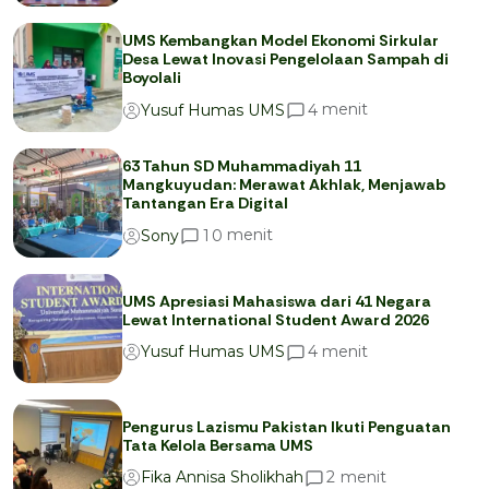
UMS Kembangkan Model Ekonomi Sirkular
Desa Lewat Inovasi Pengelolaan Sampah di
Boyolali
menit
4
Yusuf Humas UMS
63 Tahun SD Muhammadiyah 11
Mangkuyudan: Merawat Akhlak, Menjawab
Tantangan Era Digital
menit
1
0
Sony
UMS Apresiasi Mahasiswa dari 41 Negara
Lewat International Student Award 2026
menit
4
Yusuf Humas UMS
Pengurus Lazismu Pakistan Ikuti Penguatan
Tata Kelola Bersama UMS
menit
2
Fika Annisa Sholikhah