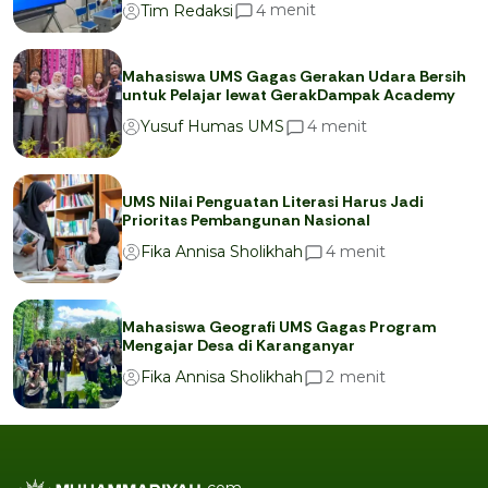
menit
4
Tim Redaksi
Mahasiswa UMS Gagas Gerakan Udara Bersih
untuk Pelajar lewat GerakDampak Academy
menit
4
Yusuf Humas UMS
UMS Nilai Penguatan Literasi Harus Jadi
Prioritas Pembangunan Nasional
menit
4
Fika Annisa Sholikhah
Mahasiswa Geografi UMS Gagas Program
Mengajar Desa di Karanganyar
menit
2
Fika Annisa Sholikhah
.com