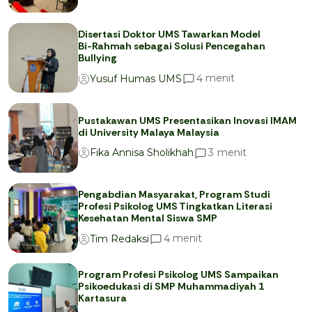
Disertasi Doktor UMS Tawarkan Model
Bi-Rahmah sebagai Solusi Pencegahan
Bullying
menit
4
Yusuf Humas UMS
Pustakawan UMS Presentasikan Inovasi IMAM
di University Malaya Malaysia
menit
3
Fika Annisa Sholikhah
Pengabdian Masyarakat, Program Studi
Profesi Psikolog UMS Tingkatkan Literasi
Kesehatan Mental Siswa SMP
menit
4
Tim Redaksi
Program Profesi Psikolog UMS Sampaikan
Psikoedukasi di SMP Muhammadiyah 1
Kartasura