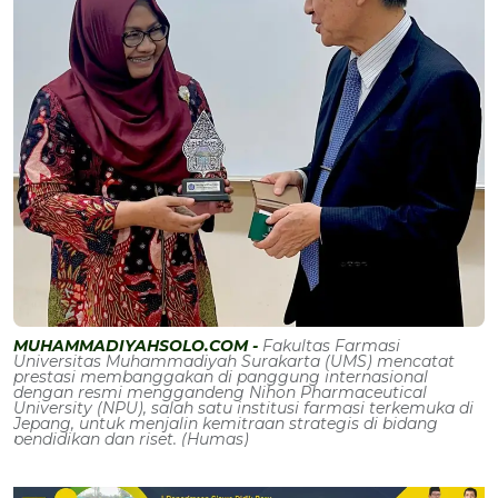
MUHAMMADIYAHSOLO.COM -
Fakultas Farmasi
Universitas Muhammadiyah Surakarta (UMS) mencatat
prestasi membanggakan di panggung internasional
dengan resmi menggandeng Nihon Pharmaceutical
University (NPU), salah satu institusi farmasi terkemuka di
Jepang, untuk menjalin kemitraan strategis di bidang
pendidikan dan riset. (Humas)