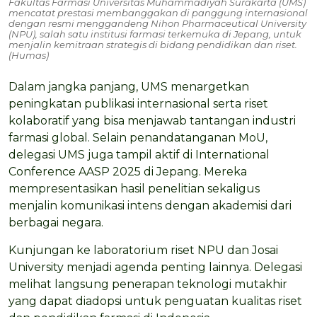
Fakultas Farmasi Universitas Muhammadiyah Surakarta (UMS)
mencatat prestasi membanggakan di panggung internasional
dengan resmi menggandeng Nihon Pharmaceutical University
(NPU), salah satu institusi farmasi terkemuka di Jepang, untuk
menjalin kemitraan strategis di bidang pendidikan dan riset.
(Humas)
Dalam jangka panjang, UMS menargetkan
peningkatan publikasi internasional serta riset
kolaboratif yang bisa menjawab tantangan industri
farmasi global. Selain penandatanganan MoU,
delegasi UMS juga tampil aktif di International
Conference AASP 2025 di Jepang. Mereka
mempresentasikan hasil penelitian sekaligus
menjalin komunikasi intens dengan akademisi dari
berbagai negara.
Kunjungan ke laboratorium riset NPU dan Josai
University menjadi agenda penting lainnya. Delegasi
melihat langsung penerapan teknologi mutakhir
yang dapat diadopsi untuk penguatan kualitas riset