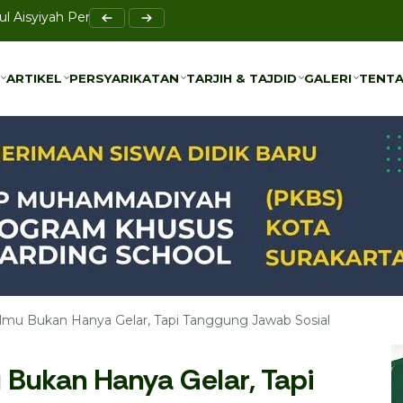
 Muhammadiyah Solo
ARTIKEL
PERSYARIKATAN
TARJIH & TAJDID
GALERI
TENTA
ARTIKEL
PERSYARIKATAN
TARJIH & TAJDID
GALERI
TENTA
lmu Bukan Hanya Gelar, Tapi Tanggung Jawab Sosial
 Bukan Hanya Gelar, Tapi