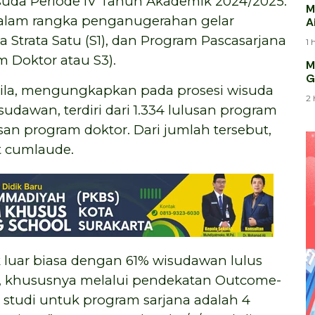
uda Periode IV Tahun Akademik 2024/2025.
M
 dalam rangka penganugerahan gelar
A
 Strata Satu (S1), dan Program Pascasarjana
1 
 Doktor atau S3).
M
G
usila, mengungkapkan pada prosesi wisuda
2 
sudawan, terdiri dari 1.334 lulusan program
usan program doktor. Dari jumlah tersebut,
t cumlaude.
 luar biasa dengan 61% wisudawan lulus
eks, khususnya melalui pendekatan Outcome-
 studi untuk program sarjana adalah 4