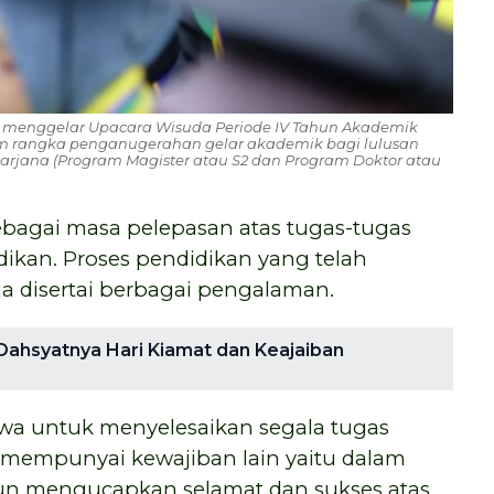
 menggelar Upacara Wisuda Periode IV Tahun Akademik
lam rangka penganugerahan gelar akademik bagi lulusan
sarjana (Program Magister atau S2 dan Program Doktor atau
 sebagai masa pelepasan atas tugas-tugas
ikan. Proses pendidikan yang telah
a disertai berbagai pengalaman.
p Dahsyatnya Hari Kiamat dan Keajaiban
wa untuk menyelesaikan segala tugas
mempunyai kewajiban lain yaitu dalam
run mengucapkan selamat dan sukses atas