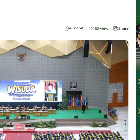
menit
4
63
view
Share