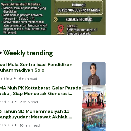
Weekly trending
wal Mula Sentralisasi Pendidikan
uhammadiyah Solo
hari lalu
6 min read
MA Muh PK Kottabarat Gelar Parade
kskul, Siap Mencetak Generasi
erprestasi
hari lalu
2 min read
3 Tahun SD Muhammadiyah 11
angkuyudan: Merawat Akhlak,
enjawab Tantangan Era Digital
hari lalu
10 min read