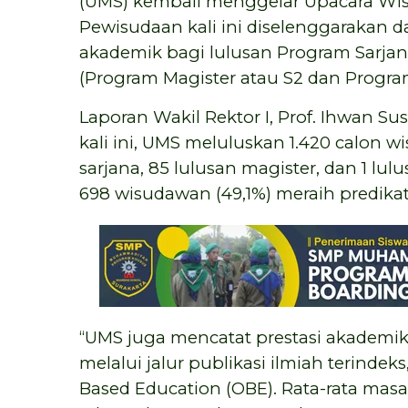
(UMS) kembali menggelar Upacara Wis
Pewisudaan kali ini diselenggarakan
akademik bagi lulusan Program Sarjana
(Program Magister atau S2 dan Program
Laporan Wakil Rektor I, Prof. Ihwan S
kali ini, UMS meluluskan 1.420 calon wi
sarjana, 85 lulusan magister, dan 1 lul
698 wisudawan (49,1%) meraih predika
“UMS juga mencatat prestasi akademik
melalui jalur publikasi ilmiah terind
Based Education (OBE). Rata-rata masa