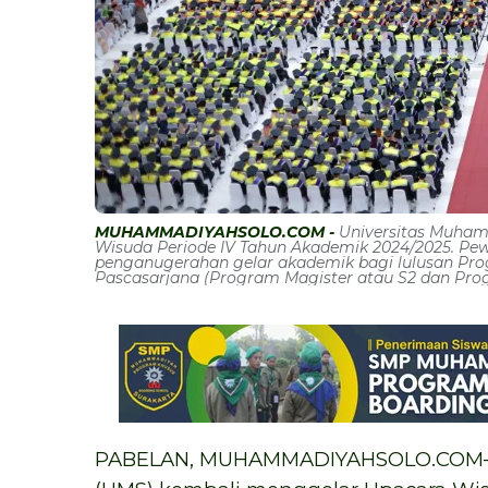
MUHAMMADIYAHSOLO.COM -
Universitas Muham
Wisuda Periode IV Tahun Akademik 2024/2025. Pew
penganugerahan gelar akademik bagi lulusan Prog
Pascasarjana (Program Magister atau S2 dan Pro
PABELAN, MUHAMMADIYAHSOLO.COM—U