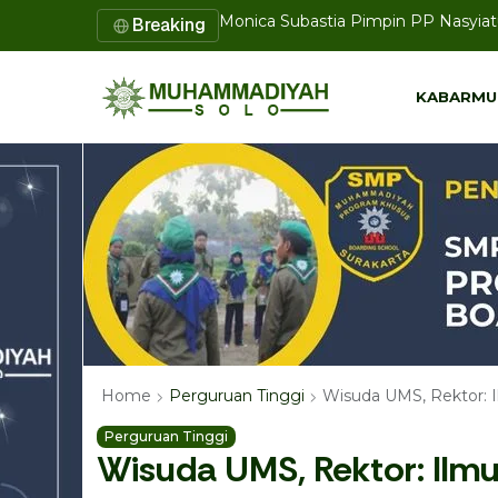
Awal Mula Sentralisasi Pendidikan
Breaking
KABARMU
KABARMU
Wisuda UMS, Rektor: I
Home
Perguruan Tinggi
Perguruan Tinggi
Wisuda UMS, Rektor: Ilmu