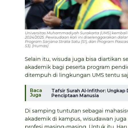
Universitas Muhammadiyah Surakarta (UMS) kembali
2024/2025. Pewisudaan kali ini diselenggarakan da
Program Sarjana Strata Satu (S1), dan Program Pasca
S3). (Humas)
Selain itu, wisuda juga bisa diartikan
akademik bagi peserta program pendid
ditempuh di lingkungan UMS tentu saj
Baca
Tafsir Surah Al-Infithor: Ungka
Juga
Penciptaan Manusia
Di samping tuntutan sebagai mahasis
akademik di kampus, wisudawan juga 
profesi masing-masing. Untuk itu, Ha