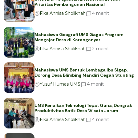
Prioritas Pembangunan Nasional
menit
4
Fika Annisa Sholikhah
Mahasiswa Geografi UMS Gagas Program
Mengajar Desa di Karanganyar
menit
2
Fika Annisa Sholikhah
Mahasiswa UMS Bentuk Lembaga Ibu Sigap,
Dorong Desa Blimbing Mandiri Cegah Stunting
menit
4
Yusuf Humas UMS
UMS Kenalkan Teknologi Tepat Guna, Dongrak
Produktivitas Batik Desa Wisata Jarum
menit
4
Fika Annisa Sholikhah