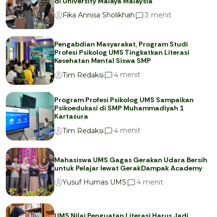
di University Malaya Malaysia
menit
3
Fika Annisa Sholikhah
Pengabdian Masyarakat, Program Studi
Profesi Psikolog UMS Tingkatkan Literasi
Kesehatan Mental Siswa SMP
menit
4
Tim Redaksi
Program Profesi Psikolog UMS Sampaikan
Psikoedukasi di SMP Muhammadiyah 1
Kartasura
menit
4
Tim Redaksi
Mahasiswa UMS Gagas Gerakan Udara Bersih
untuk Pelajar lewat GerakDampak Academy
menit
4
Yusuf Humas UMS
UMS Nilai Penguatan Literasi Harus Jadi