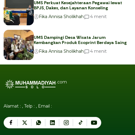
UMS Perkuat Kesejahteraan Pegawai lewat
BPJS, Dakes, dan Layanan Konseling
menit
4
Fika Annisa Sholikhah
UMS Dampingi Desa Wisata Jarum
Kembangkan Produk Ecoprint Berdaya Saing
menit
4
Fika Annisa Sholikhah
.com
Alamat : , Telp : , Email :