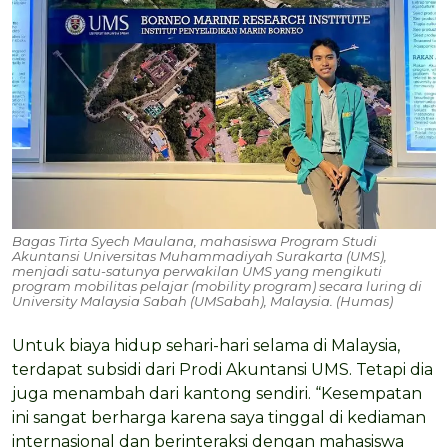
Bagas Tirta Syech Maulana, mahasiswa Program Studi
Akuntansi Universitas Muhammadiyah Surakarta (UMS),
menjadi satu-satunya perwakilan UMS yang mengikuti
program mobilitas pelajar (mobility program) secara luring di
University Malaysia Sabah (UMSabah), Malaysia. (Humas)
Untuk biaya hidup sehari-hari selama di Malaysia,
terdapat subsidi dari Prodi Akuntansi UMS. Tetapi dia
juga menambah dari kantong sendiri. “Kesempatan
ini sangat berharga karena saya tinggal di kediaman
internasional dan berinteraksi dengan mahasiswa