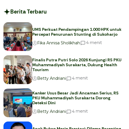
Berita Terbaru
UMS Perkuat Pendampingan 1.000 HPK untuk
Percepat Penurunan Stunting di Sukoharjo
menit
4
Fika Annisa Sholikhah
Finalis Putra Putri Solo 2026 Kunjungi RS PKU
Muhammadiyah Surakarta, Dukung Health
Tourism
menit
4
Betty Andriani
Kanker Usus Besar Jadi Ancaman Serius, RS
PKU Muhammadiyah Surakarta Dorong
Deteksi Dini
menit
4
Betty Andriani
Anak Bukan Mesin Prestasi: Dilema Parenting