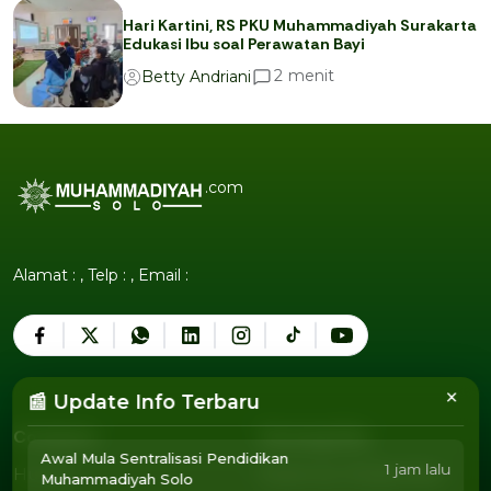
Hari Kartini, RS PKU Muhammadiyah Surakarta
Edukasi Ibu soal Perawatan Bayi
menit
2
Betty Andriani
.com
Alamat : , Telp : , Email :
×
📰 Update Info Terbaru
Company
Tentang Kita
Awal Mula Sentralisasi Pendidikan
1 jam lalu
Humor
Pedoman Media Siber
Muhammadiyah Solo
Humor
Pedoman Media Siber