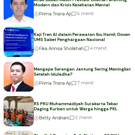
Modern dan Krisis Kesehatan Mental
menit
6
Prima Trisna Aji
Kaji Tren AI dalam Perawatan Ibu Hamil, Dosen
UMS Sabet Penghargaan Nasional
menit
4
Fika Annisa Sholikhah
Mengapa Serangan Jantung Sering Meningkat
Setelah Iduladha?
menit
7
Prima Trisna Aji
RS PKU Muhammadiyah Surakarta Tebar
Daging Kurban untuk Warga hingga PKL
menit
2
Betty Andriani