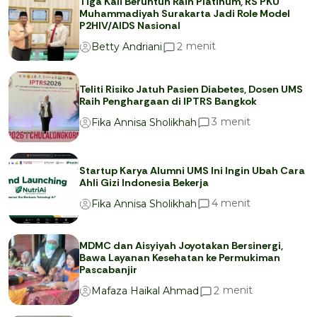
Tiga Kali Beruntun Raih Platinum, RS PKU
Muhammadiyah Surakarta Jadi Role Model
P2HIV/AIDS Nasional
menit
2
Betty Andriani
Teliti Risiko Jatuh Pasien Diabetes, Dosen UMS
Raih Penghargaan di IPTRS Bangkok
menit
3
Fika Annisa Sholikhah
Startup Karya Alumni UMS Ini Ingin Ubah Cara
Ahli Gizi Indonesia Bekerja
menit
4
Fika Annisa Sholikhah
MDMC dan Aisyiyah Joyotakan Bersinergi,
Bawa Layanan Kesehatan ke Permukiman
Pascabanjir
menit
2
Mafaza Haikal Ahmad