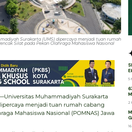
madiyah Surakarta (UMS) dipercaya menjadi tuan rumah
encak Silat pada Pekan Olahraga Mahasiswa Nasional
S
E
B
5 
6
M
niversitas Muhammadiyah Surakarta
M
2 
dipercaya menjadi tuan rumah cabang
M
ahraga Mahasiswa Nasional (POMNAS) Jawa
G
16