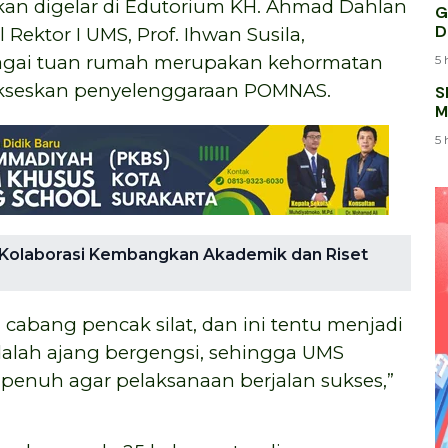
akan digelar di Edutorium KH. Ahmad Dahlan
G
D
Rektor I UMS, Prof. Ihwan Susila,
gai tuan rumah merupakan kehormatan
5 
ukseskan penyelenggaraan POMNAS.
S
M
K
5 
Kolaborasi Kembangkan Akademik dan Riset
cabang pencak silat, dan ini tentu menjadi
lah ajang bergengsi, sehingga UMS
nuh agar pelaksanaan berjalan sukses,”