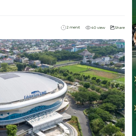
menit
2
40
view
Share