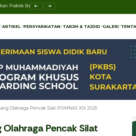
Perkuat Akses Pendidikan Anak Prasejahtera di Blulukan
ARTIKEL
PERSYARIKATAN
TARJIH & TAJDID
GALERI
TENTA
ARTIKEL
PERSYARIKATAN
TARJIH & TAJDID
GALERI
TENTA
ng Olahraga Pencak Silat POMNAS XIX 2025
Olahraga Pencak Silat