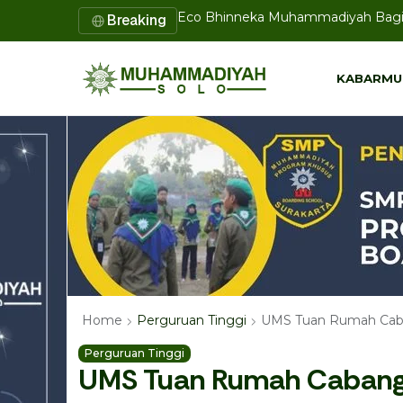
Lazismu SD Muhammadiyah PK Solo 
Breaking
KABARMU
KABARMU
UMS Tuan Rumah Caba
Home
Perguruan Tinggi
Perguruan Tinggi
UMS Tuan Rumah Cabang 