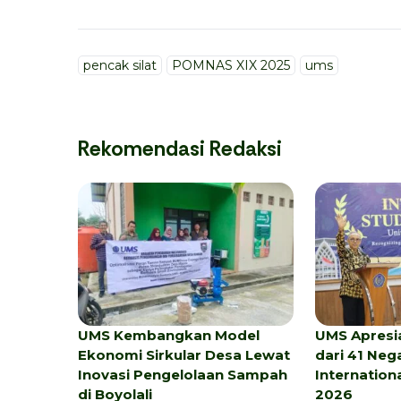
pencak silat
POMNAS XIX 2025
ums
Rekomendasi Redaksi
UMS Kembangkan Model
UMS Apresi
Ekonomi Sirkular Desa Lewat
dari 41 Neg
Inovasi Pengelolaan Sampah
Internation
di Boyolali
2026