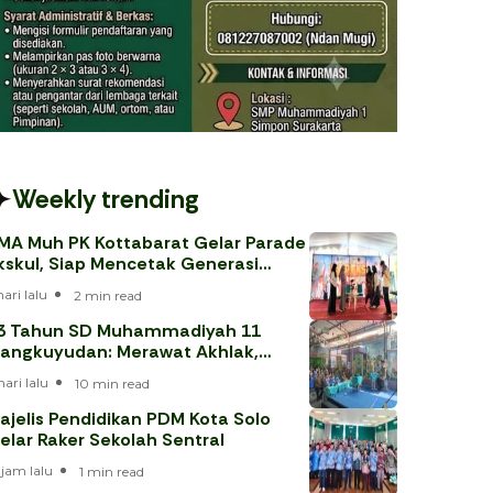
Weekly trending
MA Muh PK Kottabarat Gelar Parade
kskul, Siap Mencetak Generasi
erprestasi
hari lalu
2 min read
3 Tahun SD Muhammadiyah 11
angkuyudan: Merawat Akhlak,
enjawab Tantangan Era Digital
hari lalu
10 min read
ajelis Pendidikan PDM Kota Solo
elar Raker Sekolah Sentral
 jam lalu
1 min read