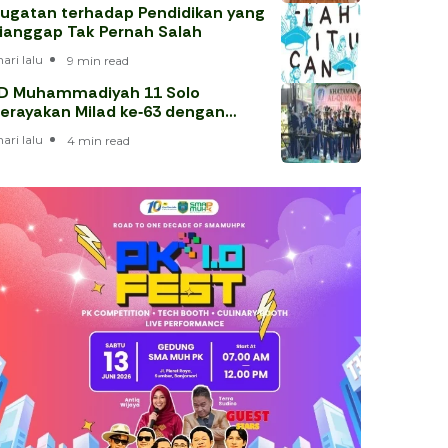
ugatan terhadap Pendidikan yang
ianggap Tak Pernah Salah
hari lalu
9 min read
D Muhammadiyah 11 Solo
erayakan Milad ke‑63 dengan
hataman Al‑Qur’an
hari lalu
4 min read