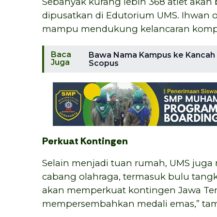
Sebanyak kurang lebih 368 atlet akan
dipusatkan di Edutorium UMS. Ihwan op
mampu mendukung kelancaran kompeti
Baca
Bawa Nama Kampus ke Kancah Gl
Juga
Scopus
Perkuat Kontingen
Selain menjadi tuan rumah, UMS juga 
cabang olahraga, termasuk bulu tangkis
akan memperkuat kontingen Jawa Ten
mempersembahkan medali emas,” ta