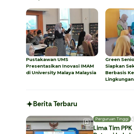
Pustakawan UMS
Green Seni
Presentasikan Inovasi IMAM
Siapkan Sek
di University Malaya Malaysia
Berbasis K
Lingkungan
Berita Terbaru
Perguruan Tinggi
Lima Tim PPK