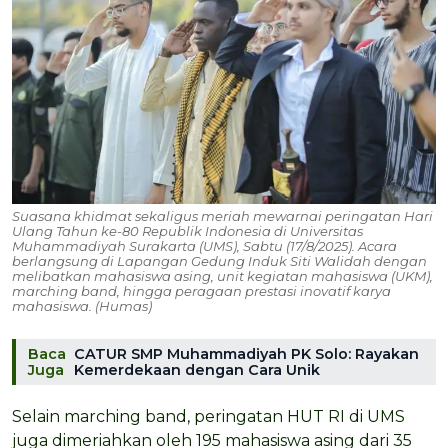
Suasana khidmat sekaligus meriah mewarnai peringatan Hari
Ulang Tahun ke-80 Republik Indonesia di Universitas
Muhammadiyah Surakarta (UMS), Sabtu (17/8/2025). Acara
berlangsung di Lapangan Gedung Induk Siti Walidah dengan
melibatkan mahasiswa asing, unit kegiatan mahasiswa (UKM),
marching band, hingga peragaan prestasi inovatif karya
mahasiswa. (Humas)
Baca
CATUR SMP Muhammadiyah PK Solo: Rayakan
Juga
Kemerdekaan dengan Cara Unik
Selain marching band, peringatan HUT RI di UMS
juga dimeriahkan oleh 195 mahasiswa asing dari 35