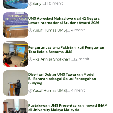
menit
1
0
Sony
UMS Apresiasi Mahasiswa dari 41 Negara
Lewat International Student Award 2026
menit
4
Yusuf Humas UMS
Pengurus Lazismu Pakistan Ikuti Penguatan
Tata Kelola Bersama UMS
menit
2
Fika Annisa Sholikhah
Disertasi Doktor UMS Tawarkan Model
Bi-Rahmah sebagai Solusi Pencegahan
Bullying
menit
4
Yusuf Humas UMS
Pustakawan UMS Presentasikan Inovasi IMAM
di University Malaya Malaysia