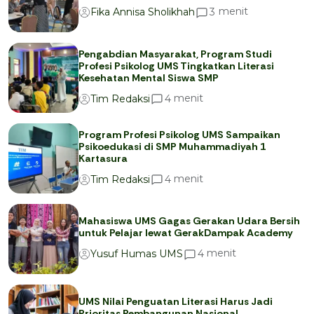
menit
3
Fika Annisa Sholikhah
Pengabdian Masyarakat, Program Studi
Profesi Psikolog UMS Tingkatkan Literasi
Kesehatan Mental Siswa SMP
menit
4
Tim Redaksi
Program Profesi Psikolog UMS Sampaikan
Psikoedukasi di SMP Muhammadiyah 1
Kartasura
menit
4
Tim Redaksi
Mahasiswa UMS Gagas Gerakan Udara Bersih
untuk Pelajar lewat GerakDampak Academy
menit
4
Yusuf Humas UMS
UMS Nilai Penguatan Literasi Harus Jadi
Prioritas Pembangunan Nasional