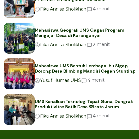
menit
4
Fika Annisa Sholikhah
Mahasiswa Geografi UMS Gagas Program
Mengajar Desa di Karanganyar
menit
2
Fika Annisa Sholikhah
Mahasiswa UMS Bentuk Lembaga Ibu Sigap,
Dorong Desa Blimbing Mandiri Cegah Stunting
menit
4
Yusuf Humas UMS
UMS Kenalkan Teknologi Tepat Guna, Dongrak
Produktivitas Batik Desa Wisata Jarum
menit
4
Fika Annisa Sholikhah