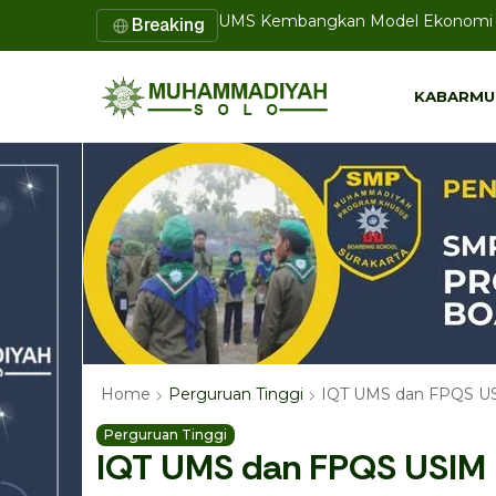
Majelis Pendidikan PDM Kota Solo G
Breaking
KABARMU
KABARMU
IQT UMS dan FPQS USI
Home
Perguruan Tinggi
Perguruan Tinggi
IQT UMS dan FPQS USIM 