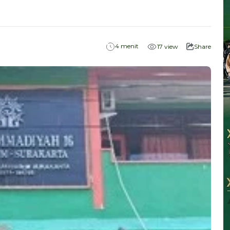
menit
4
17
view
Share