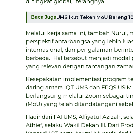
di tingkat global,” terangnya.
Baca Juga
UMS Ikut Teken MoU Bareng 10
Melalui kerja sama ini, tambah Nuru
perspektif antarbangsa yang lebih lua
internasional, dan pengalaman berin
berbeda. “Hal tersebut menjadi mod
yang relevan dengan tantangan zama
Kesepakatan implementasi program t
daring antara IQT UMS dan FPQS USIM 
berlangsung melalui Zoom sebagai ti
(MoU) yang telah ditandatangani seb
Hadir dari FAI UMS, Alfiyatul Azizah, s
Athief, selaku Wakil Dekan III. Dari Pro