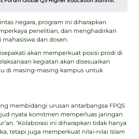
los Forum Global QS Higher Education Summit
intas negara, program ini diharapkan
mperkaya penelitian, dan menghadirkan
i mahasiswa dan dosen.
isepakati akan memperkuat posisi prodi di
elaksanaan kegiatan akan disesuaikan
aku di masing-masing kampus untuk
yang membidangi urusan antarbangsa FPQS
wujud nyata komitmen memperluas jaringan
r’an. “Kolaborasi ini diharapkan tidak hanya
a, tetapi juga memperkuat nilai-nilai Islam