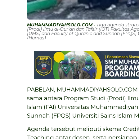
MUHAMMADIYAHSOLO.COM -
Tiga agenda strate
(Prodi) Ilmu al-Qur’an dan Tafsir (IQT) Fakultas
(UMS) dan Faculty of Quranic and Sunnah (FPQS) Un
(Humas)
PABELAN, MUHAMMADIYAHSOLO.COM—Tig
sama antara Program Studi (Prodi) Ilmu
Islam (FAI) Universitas Muhammadiyah 
Sunnah (FPQS) Universiti Sains Islam M
Agenda tersebut meliputi skema Credit
Teaching antar dosen, serta persiapa