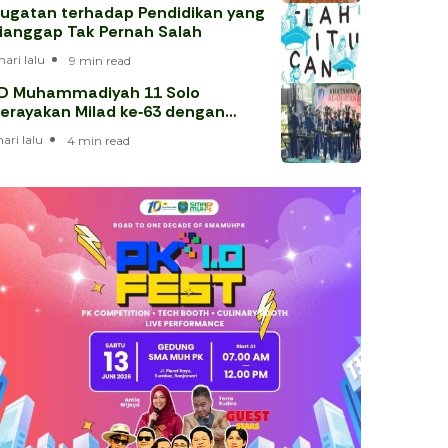
ugatan terhadap Pendidikan yang
ianggap Tak Pernah Salah
hari lalu
9 min read
D Muhammadiyah 11 Solo
erayakan Milad ke‑63 dengan
hataman Al‑Qur’an
hari lalu
4 min read