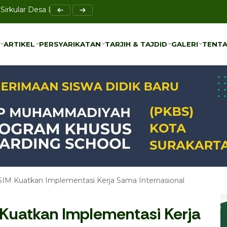
elar Raker Sekolah Sentral
ARTIKEL
PERSYARIKATAN
TARJIH & TAJDID
GALERI
TENTA
ARTIKEL
PERSYARIKATAN
TARJIH & TAJDID
GALERI
TENTA
M Kuatkan Implementasi Kerja Sama Internasional
Kuatkan Implementasi Kerja