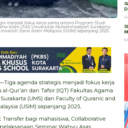
G
D
4 
gis menjadi fokus kerja sama antara Program Studi
S
 Agama Islam (FAI) Universitas Muhammadiyah Surakarta
iversiti Sains Islam Malaysia (USIM) sepanjang 2025.
M
K
5 
a agenda strategis menjadi fokus kerja
 al-Qur’an dan Tafsir (IQT) Fakultas Agama
Surakarta (UMS) dan Faculty of Quranic and
alaysia (USIM) sepanjang 2025.
 Transfer bagi mahasiswa, Collaborative
n pelaksanaan Seminar Wahyu Asas