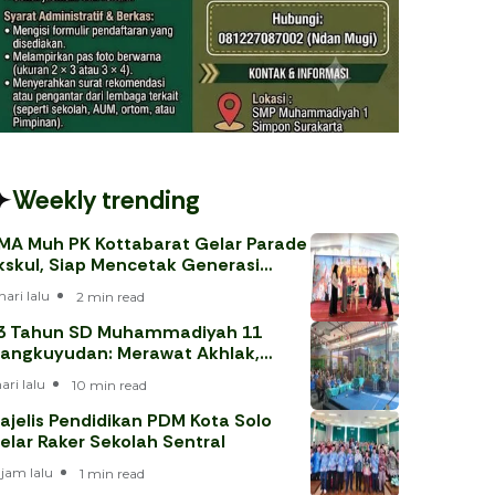
Weekly trending
MA Muh PK Kottabarat Gelar Parade
kskul, Siap Mencetak Generasi
erprestasi
hari lalu
2 min read
3 Tahun SD Muhammadiyah 11
angkuyudan: Merawat Akhlak,
enjawab Tantangan Era Digital
hari lalu
10 min read
ajelis Pendidikan PDM Kota Solo
elar Raker Sekolah Sentral
 jam lalu
1 min read