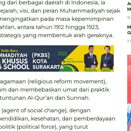
 dari berbagai daerah di Indonesia, ia
A
M
jarah, visi, dan peran Muhammadiyah sejak
15
ir mengingatkan pada masa kepemimpinan
an, antara tahun 1912 hingga 1923,
M
G
strategis yang membentuk arah geraknya.
2 
eagamaan (religious reform movement),
lam dan membebaskan umat dari praktik
tuntunan Al-Qur’an dan Sunnah.
(agent of social change), dengan
endidikan, kesehatan, dan pemberdayaan
itik (political force), yang turut