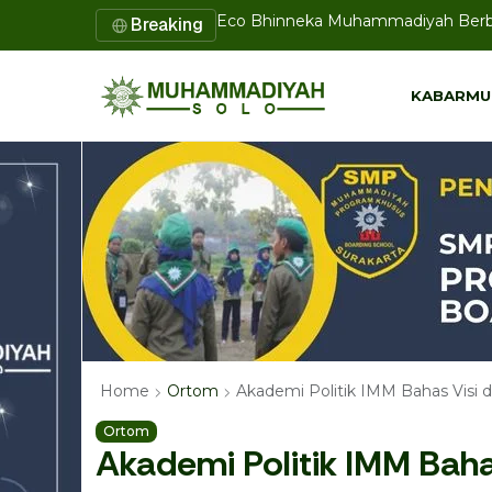
Breaking
Haedar Nashir: Muktamar Harus M
KABARMU
KABARMU
Akademi Politik IMM Bahas Vis
Home
Ortom
Ortom
Akademi Politik IMM Baha