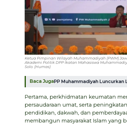
Ketua Pimpinan Wilayah Muhammadiyah (PWM) Jawa T
Akademi Politik DPP Ikatan Mahasiswa Muhammadiyah
Solo. (Humas)
Baca Juga
PP Muhammadiyah Luncurkan Lo
Pertama, perkhidmatan keumatan m
persaudaraan umat, serta peningkatan
pendidikan, dakwah, dan pemberday
membangun masyarakat Islam yang ber