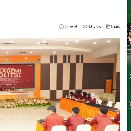
menit
6
48
view
Share