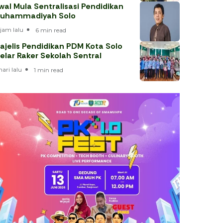
wal Mula Sentralisasi Pendidikan
uhammadiyah Solo
 jam lalu
6 min read
ajelis Pendidikan PDM Kota Solo
elar Raker Sekolah Sentral
hari lalu
1 min read