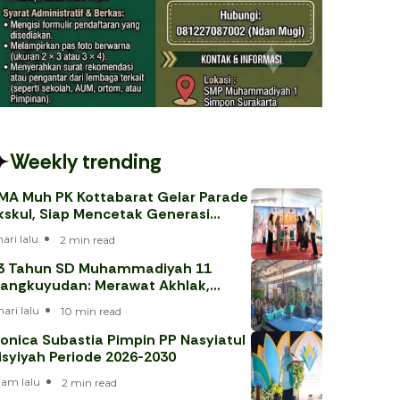
Weekly trending
MA Muh PK Kottabarat Gelar Parade
kskul, Siap Mencetak Generasi
erprestasi
hari lalu
2 min read
3 Tahun SD Muhammadiyah 11
angkuyudan: Merawat Akhlak,
enjawab Tantangan Era Digital
hari lalu
10 min read
onica Subastia Pimpin PP Nasyiatul
isyiyah Periode 2026-2030
 jam lalu
2 min read