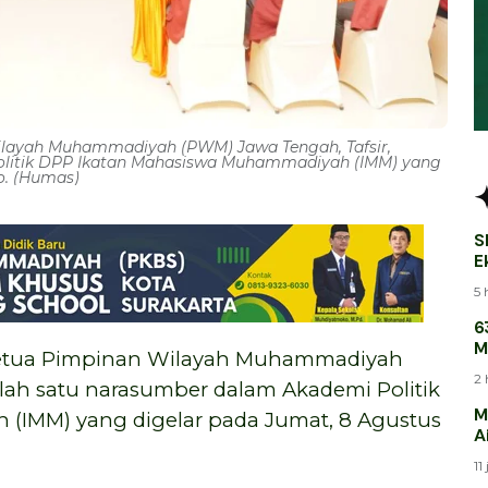
layah Muhammadiyah (PWM) Jawa Tengah, Tafsir,
olitik DPP Ikatan Mahasiswa Muhammadiyah (IMM) yang
o. (Humas)
S
E
B
5 
6
M
ua Pimpinan Wilayah Muhammadiyah
M
2 
alah satu narasumber dalam Akademi Politik
M
(IMM) yang digelar pada Jumat, 8 Agustus
A
11