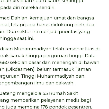
gubah keadaan suatu kaum sehingga
da diri mereka sendiri.
hmad Dahlan, kemajuan umat dan bangsa
ral, tetapi juga harus didukung oleh dua
n. Dua sektor ini menjadi prioritas yang
ngga saat ini.
idikan Muhammadiyah telah tersebar luas di
kanak-kanak hingga perguruan tinggi. Data
 1.680 sekolah dasar dan menengah di bawah
gah (Dikdasmen), belum termasuk Taman
4 Perguruan Tinggi Muhammadiyah dan
 pengembangan ilmu dan dakwah.
Jateng mengelola 55 Rumah Sakit
yang memberikan pelayanan medis bagi
ng juga membina 178 pondok pesantren,