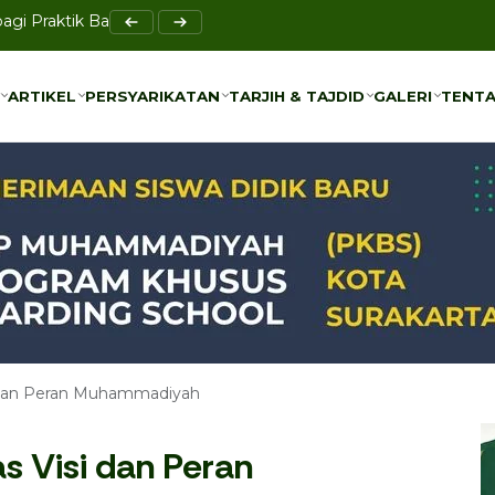
enjadi Ruang Musyawarah, Bukan Ketegangan
ARTIKEL
PERSYARIKATAN
TARJIH & TAJDID
GALERI
TENTA
ARTIKEL
PERSYARIKATAN
TARJIH & TAJDID
GALERI
TENTA
i dan Peran Muhammadiyah
s Visi dan Peran