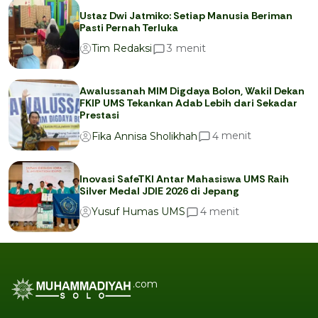
Ustaz Dwi Jatmiko: Setiap Manusia Beriman
Pasti Pernah Terluka
menit
3
Tim Redaksi
Awalussanah MIM Digdaya Bolon, Wakil Dekan
FKIP UMS Tekankan Adab Lebih dari Sekadar
Prestasi
menit
4
Fika Annisa Sholikhah
Inovasi SafeTKI Antar Mahasiswa UMS Raih
Silver Medal JDIE 2026 di Jepang
menit
4
Yusuf Humas UMS
.com