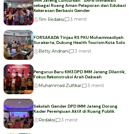
IMM Jateng Luncurkan “SAPA Immawati”
sebagai Ruang Aman Pelaporan dan Edukasi
Kekerasan Berbasis Gender
menit
3
Tim Redaksi
FORSAKADA Tinjau RS PKU Muhammadiyah
Surakarta, Dukung Health Tourism Kota Solo
menit
3
Betty Andriani
Pengurus Baru KM3 DPD IMM Jateng Dilantik,
Fokus Rekonstruksi Arah Dakwah
menit
3
Muhammad Zulfikar
Sekolah Gender DPD IMM Jateng Dorong
Kader Perempuan Aktif di Ruang Publik
menit
3
Redaksi