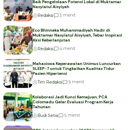
Baik Pengelolaan Potensi Lokal di Muktamar
Nasyiatul Aisyiyah
menit
3
Redaksi
Eco Bhinneka Muhammadiyah Hadir di
Muktamar Nasyiatul Aisyiyah, Tebar Inspirasi
Aksi Keberlanjutan
menit
4
Redaksi
Mahasiswa Keperawatan Unimus Luncurkan
SLEEP-7 untuk Tingkatkan Kualitas Tidur
Pasien Hipertensi
menit
9
Tim Redaksi
Kolaborasi Jadi Kunci Kemajuan, PCA
Colomadu Gelar Evaluasi Program Kerja
Tahunan
menit
5
Budi Setia