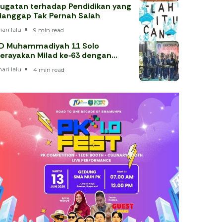
ugatan terhadap Pendidikan yang
ianggap Tak Pernah Salah
hari lalu
9 min read
D Muhammadiyah 11 Solo
erayakan Milad ke‑63 dengan
hataman Al‑Qur’an
hari lalu
4 min read