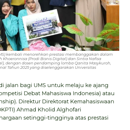
UMS) kembali menorehkan prestasi membanggakan dalam
 Khoeronnisa (Prodi Bisnis Digital) dan Sintia Nafisa
nal), dengan dosen pendamping lomba Qanita Masykuroh,
al Tahun 2025 yang diselenggarakan Universitas
jadi jalan bagi UMS untuk melaju ke ajang
Kompetisi Debat Mahasiswa Indonesia) atau
nship). Direktur Direktorat Kemahasiswaan
KPTI) Ahmad Kholid Alghofari
rgaan setinggi-tingginya atas prestasi