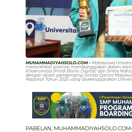
MUHAMMADIYAHSOLO.COM -
Mahasiswa Univers
menorehkan prestasi membanggakan dalam kancah 
Khoeronnisa (Prodi Bisnis Digital) dan Sintia Nafi
dengan dosen pendamping lomba Qanita Masykur
Nasional Tahun 2025 yang diselenggarakan Univ
PABELAN, MUHAMMADIYAHSOLO.COM—M