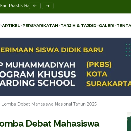
Perkuat Akses Pendidikan Anak Prasejahtera di Blulukan
ARTIKEL
PERSYARIKATAN
TARJIH & TAJDID
GALERI
TENTA
ARTIKEL
PERSYARIKATAN
TARJIH & TAJDID
GALERI
TENTA
2 Lomba Debat Mahasiswa Nasional Tahun 2025
Lomba Debat Mahasiswa