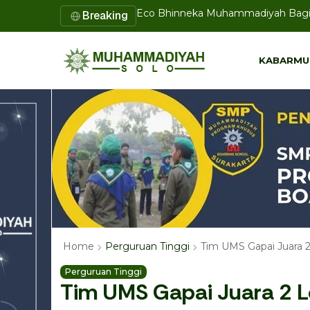
Lazismu SD Muhammadiyah PK Solo 
Breaking
KABARMU
KABARMU
Tim UMS Gapai Juara 
Home
Perguruan Tinggi
Perguruan Tinggi
Tim UMS Gapai Juara 2 