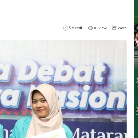
m
menit
5
10
view
Share