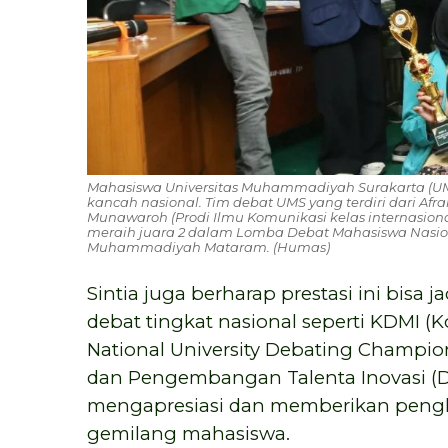
Mahasiswa Universitas Muhammadiyah Surakarta (
kancah nasional. Tim debat UMS yang terdiri dari Afrah
Munawaroh (Prodi Ilmu Komunikasi kelas internasio
meraih juara 2 dalam Lomba Debat Mahasiswa Nasion
Muhammadiyah Mataram. (Humas)
Sintia juga berharap prestasi ini bisa 
debat tingkat nasional seperti KDMI (
National University Debating Champio
dan Pengembangan Talenta Inovasi (D
mengapresiasi dan memberikan pengha
gemilang mahasiswa.