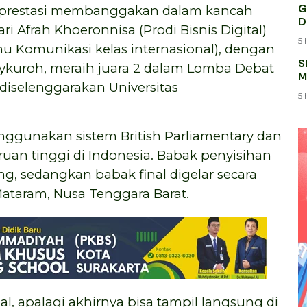
G
 prestasi membanggakan dalam kancah
D
ri Afrah Khoeronnisa (Prodi Bisnis Digital)
5 
mu Komunikasi kelas internasional), dengan
S
kuroh, meraih juara 2 dalam Lomba Debat
M
iselenggarakan Universitas
K
5 
ggunakan sistem British Parliamentary dan
uruan tinggi di Indonesia. Babak penyisihan
ng, sedangkan babak final digelar secara
ataram, Nusa Tenggara Barat.
l, apalagi akhirnya bisa tampil langsung di