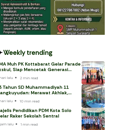
Weekly trending
MA Muh PK Kottabarat Gelar Parade
kskul, Siap Mencetak Generasi
erprestasi
hari lalu
2 min read
3 Tahun SD Muhammadiyah 11
angkuyudan: Merawat Akhlak,
enjawab Tantangan Era Digital
hari lalu
10 min read
ajelis Pendidikan PDM Kota Solo
elar Raker Sekolah Sentral
 jam lalu
1 min read