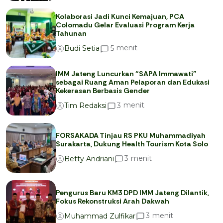
Kolaborasi Jadi Kunci Kemajuan, PCA
Colomadu Gelar Evaluasi Program Kerja
Tahunan
menit
5
Budi Setia
IMM Jateng Luncurkan “SAPA Immawati”
sebagai Ruang Aman Pelaporan dan Edukasi
Kekerasan Berbasis Gender
menit
3
Tim Redaksi
FORSAKADA Tinjau RS PKU Muhammadiyah
Surakarta, Dukung Health Tourism Kota Solo
menit
3
Betty Andriani
Pengurus Baru KM3 DPD IMM Jateng Dilantik,
Fokus Rekonstruksi Arah Dakwah
menit
3
Muhammad Zulfikar