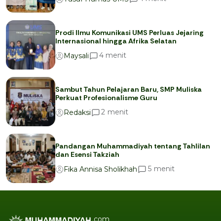
Prodi Ilmu Komunikasi UMS Perluas Jejaring
Internasional hingga Afrika Selatan
menit
4
Maysali
Sambut Tahun Pelajaran Baru, SMP Muliska
Perkuat Profesionalisme Guru
menit
2
Redaksi
Pandangan Muhammadiyah tentang Tahlilan
dan Esensi Takziah
menit
5
Fika Annisa Sholikhah
.com