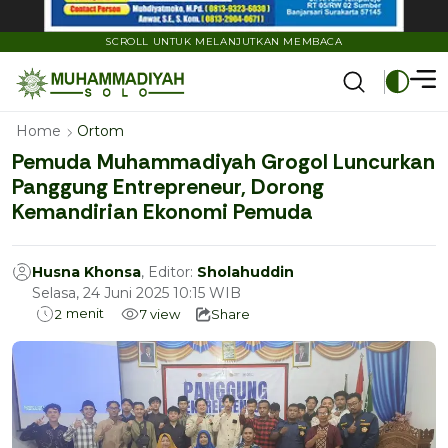
SCROLL UNTUK MELANJUTKAN MEMBACA
Home
Ortom
Pemuda Muhammadiyah Grogol Luncurkan
Panggung Entrepreneur, Dorong
Kemandirian Ekonomi Pemuda
Husna Khonsa
, Editor:
Sholahuddin
Selasa, 24 Juni 2025 10:15 WIB
menit
2
7
view
Share