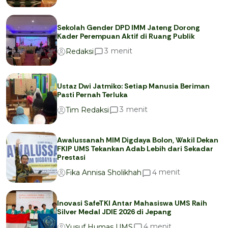
Sekolah Gender DPD IMM Jateng Dorong
Kader Perempuan Aktif di Ruang Publik
menit
3
Redaksi
Ustaz Dwi Jatmiko: Setiap Manusia Beriman
Pasti Pernah Terluka
menit
3
Tim Redaksi
Awalussanah MIM Digdaya Bolon, Wakil Dekan
FKIP UMS Tekankan Adab Lebih dari Sekadar
Prestasi
menit
4
Fika Annisa Sholikhah
Inovasi SafeTKI Antar Mahasiswa UMS Raih
Silver Medal JDIE 2026 di Jepang
menit
4
Yusuf Humas UMS