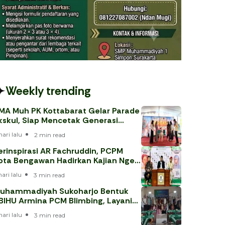
Weekly trending
MA Muh PK Kottabarat Gelar Parade
kskul, Siap Mencetak Generasi
erprestasi
hari lalu
2 min read
erinspirasi AR Fachruddin, PCPM
ota Bengawan Hadirkan Kajian Nge-
eh
hari lalu
3 min read
uhammadiyah Sukoharjo Bentuk
BIHU Armina PCM Blimbing, Layani
emaah Haji 202
hari lalu
3 min read