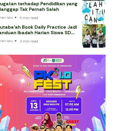
ugatan terhadap Pendidikan yang
ianggap Tak Pernah Salah
hari lalu
9 min read
utaba’ah Book Daily Practice Jadi
anduan Ibadah Harian Siswa SD
uhammadiyah 1 Solo
hari lalu
2 min read