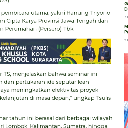
025).
G
D
a pembicara utama, yakni Hanung Triyono
3 
an Cipta Karya Provinsi Jawa Tengah dan
M
 Perumahan (Persero) Tbk.
P
M
7 
mar TS, menjelaskan bahwa seminar ini
 dan pertukaran ide seputar lean
paya meningkatkan efektivitas proyek
elanjutan di masa depan,” ungkap Tsulis
 tahun ini berasal dari berbagai wilayah
ari Lombok, Kalimantan, Sumatra, hingga