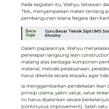
Pada kegiatan itu, Wahyu Setiawan d
Tbk., menyampaikan materi tentang p
pembangunan Istana Negara dan Kantor
Baca
Guru Besar Teknik Sipil UMS So
Juga
Khoziny
Dalam paparannya, Wahyu menjelaskan
penerapan langsung lean construction
matang atas berbagai komponen pentin
material, metode pelaksanaan, peralat
harus dikelola secara terpadu agar tida
Ia menggambarkan pendekatan lean co
prinsip utama, yakni value, value stream
ini harus dijalankan secara berkelanj
(continuous improvement). Salah sat