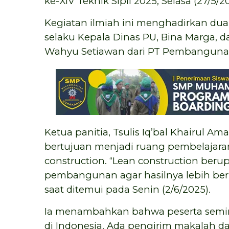
ke-XIV Teknik Sipil 2025, Selasa (27/5/2
Kegiatan ilmiah ini menghadirkan du
selaku Kepala Dinas PU, Bina Marga, d
Wahyu Setiawan dari PT Pembangunan
Ketua panitia, Tsulis Iq’bal Khairul A
bertujuan menjadi ruang pembelajaran
construction. “Lean construction beru
pembangunan agar hasilnya lebih berk
saat ditemui pada Senin (2/6/2025).
Ia menambahkan bahwa peserta seminar
di Indonesia. Ada pengirim makalah d