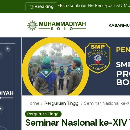
Breaking
Pustakawan UMS Presentasikan Inov
KABARMU
KABARMU
Seminar Nasional ke-XI
Home
Perguruan Tinggi
Perguruan Tinggi
Seminar Nasional ke-XIV 