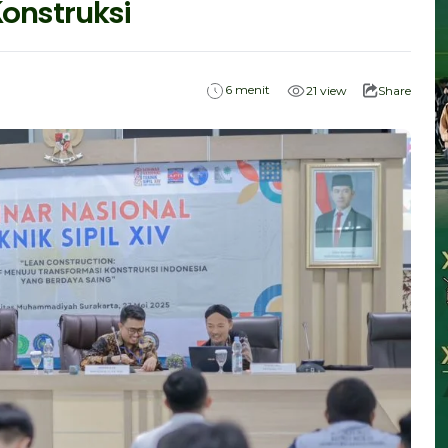
Konstruksi
menit
6
21
view
Share