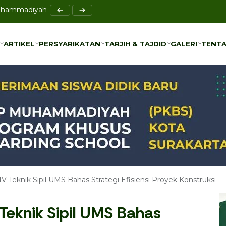
asi IMAM di University Malaya Malaysia
ARTIKEL
PERSYARIKATAN
TARJIH & TAJDID
GALERI
TENTA
ARTIKEL
PERSYARIKATAN
TARJIH & TAJDID
GALERI
TENTA
V Teknik Sipil UMS Bahas Strategi Efisiensi Proyek Konstruksi
Teknik Sipil UMS Bahas