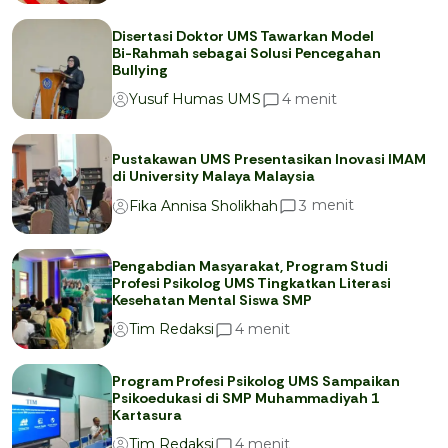
Disertasi Doktor UMS Tawarkan Model
Bi-Rahmah sebagai Solusi Pencegahan
Bullying
menit
4
Yusuf Humas UMS
Pustakawan UMS Presentasikan Inovasi IMAM
di University Malaya Malaysia
menit
3
Fika Annisa Sholikhah
Pengabdian Masyarakat, Program Studi
Profesi Psikolog UMS Tingkatkan Literasi
Kesehatan Mental Siswa SMP
menit
4
Tim Redaksi
Program Profesi Psikolog UMS Sampaikan
Psikoedukasi di SMP Muhammadiyah 1
Kartasura
menit
4
Tim Redaksi