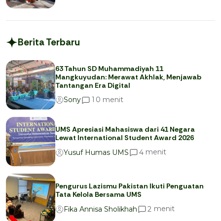
Berita Terbaru
63 Tahun SD Muhammadiyah 11
Mangkuyudan: Merawat Akhlak, Menjawab
Tantangan Era Digital
menit
1
0
Sony
UMS Apresiasi Mahasiswa dari 41 Negara
Lewat International Student Award 2026
menit
4
Yusuf Humas UMS
Pengurus Lazismu Pakistan Ikuti Penguatan
Tata Kelola Bersama UMS
menit
2
Fika Annisa Sholikhah