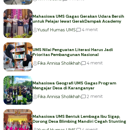
Mahasiswa UMS Gagas Gerakan Udara Bersih
untuk Pelajar lewat GerakDampak Academy
menit
4
Yusuf Humas UMS
UMS Nilai Penguatan Literasi Harus Jadi
Prioritas Pembangunan Nasional
menit
4
Fika Annisa Sholikhah
Mahasiswa Geografi UMS Gagas Program
Mengajar Desa di Karanganyar
menit
2
Fika Annisa Sholikhah
Mahasiswa UMS Bentuk Lembaga Ibu Sigap,
Dorong Desa Blimbing Mandiri Cegah Stunting
menit
4
Yusuf Humas UMS