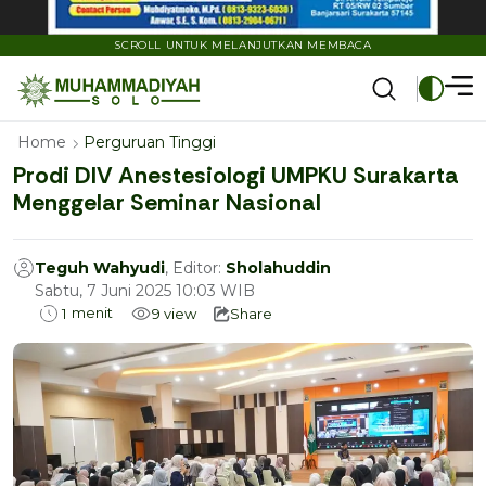
SCROLL UNTUK MELANJUTKAN MEMBACA
Home
Perguruan Tinggi
Prodi DIV Anestesiologi UMPKU Surakarta
Menggelar Seminar Nasional
Teguh Wahyudi
, Editor:
Sholahuddin
Sabtu, 7 Juni 2025 10:03 WIB
menit
1
9
view
Share