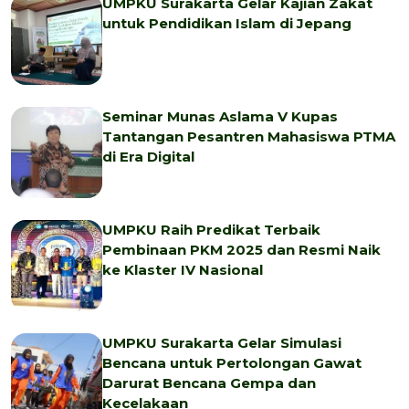
UMPKU Surakarta Gelar Kajian Zakat
untuk Pendidikan Islam di Jepang
Seminar Munas Aslama V Kupas
Tantangan Pesantren Mahasiswa PTMA
di Era Digital
UMPKU Raih Predikat Terbaik
Pembinaan PKM 2025 dan Resmi Naik
ke Klaster IV Nasional
UMPKU Surakarta Gelar Simulasi
Bencana untuk Pertolongan Gawat
Darurat Bencana Gempa dan
Kecelakaan