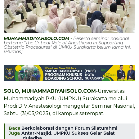
MUHAMMADIYAHSOLO.COM -
Peserta seminar nasional
bertema “The Critical Role of Anesthesia in Supporting
Obstetric Procedures” di UMKU Surakarta belum lama ini.
(Humas).
SOLO, MUHAMMADIYAHSOLO.COM
-Universitas
Muhammadiyah PKU (UMPKU) Surakarta melalui
Prodi DIV Anestesiologi menggelar Seminar Nasional,
Sabtu (31/05/2025), di kampus setempat.
Baca
Berkolaborasi dengan Forum Silaturahmi
Juga
Antar-Masjid, UMPKU Sukses Gelar Salat
Iduladha