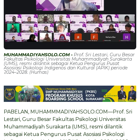
MUHAMMADIYAHSOLO.COM -
Prof. Sri Lestari, Guru Besar
Fakultas Psikologi Universitas Muhammadiyah Surakarta
(UMS), resmi dilantik sebagai Ketua Pengurus Pusat
Asosiasi Psikologi Indigenos dan Kultural (APIK) periode
2024–2028. (Humas)
PABELAN, MUHAMMMADIYAHSOLO.COM—Prof. Sri
Lestari, Guru Besar Fakultas Psikologi Universitas
Muhammadiyah Surakarta (UMS), resmi dilantik
sebagai Ketua Pengurus Pusat Asosiasi Psikologi