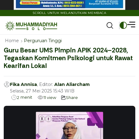
SCROLL UNTUK MELANJUTKAN MEMBACA
Home
Perguruan Tinggi
Guru Besar UMS Pimpin APIK 2024–2028,
Tegaskan Komitmen Psikologi untuk Rawat
Kearifan Lokal
Fika Annisa
, Editor:
Alan Aliarcham
Selasa, 27 Mei 2025 15:43 WIB
menit
2
11
view
Share