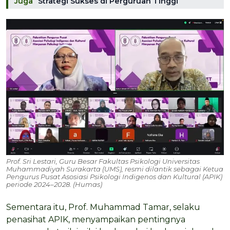
Juga
Strategi Sukses di Perguruan Tinggi
Prof. Sri Lestari, Guru Besar Fakultas Psikologi Universitas
Muhammadiyah Surakarta (UMS), resmi dilantik sebagai Ketua
Pengurus Pusat Asosiasi Psikologi Indigenos dan Kultural (APIK)
periode 2024–2028. (Humas)
Sementara itu, Prof. Muhammad Tamar, selaku
penasihat APIK, menyampaikan pentingnya