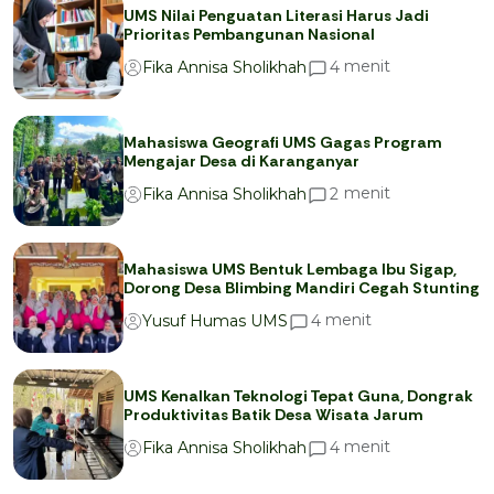
UMS Nilai Penguatan Literasi Harus Jadi
Prioritas Pembangunan Nasional
menit
4
Fika Annisa Sholikhah
Mahasiswa Geografi UMS Gagas Program
Mengajar Desa di Karanganyar
menit
2
Fika Annisa Sholikhah
Mahasiswa UMS Bentuk Lembaga Ibu Sigap,
Dorong Desa Blimbing Mandiri Cegah Stunting
menit
4
Yusuf Humas UMS
UMS Kenalkan Teknologi Tepat Guna, Dongrak
Produktivitas Batik Desa Wisata Jarum
menit
4
Fika Annisa Sholikhah