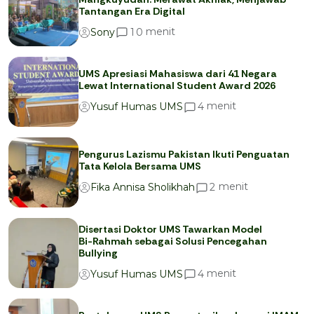
Tantangan Era Digital
menit
1
0
Sony
UMS Apresiasi Mahasiswa dari 41 Negara
Lewat International Student Award 2026
menit
4
Yusuf Humas UMS
Pengurus Lazismu Pakistan Ikuti Penguatan
Tata Kelola Bersama UMS
menit
2
Fika Annisa Sholikhah
Disertasi Doktor UMS Tawarkan Model
Bi-Rahmah sebagai Solusi Pencegahan
Bullying
menit
4
Yusuf Humas UMS