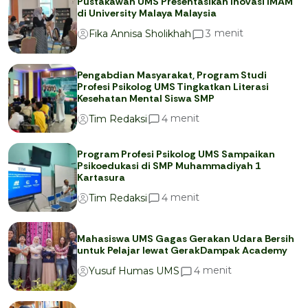
Pustakawan UMS Presentasikan Inovasi IMAM
di University Malaya Malaysia
menit
3
Fika Annisa Sholikhah
Pengabdian Masyarakat, Program Studi
Profesi Psikolog UMS Tingkatkan Literasi
Kesehatan Mental Siswa SMP
menit
4
Tim Redaksi
Program Profesi Psikolog UMS Sampaikan
Psikoedukasi di SMP Muhammadiyah 1
Kartasura
menit
4
Tim Redaksi
Mahasiswa UMS Gagas Gerakan Udara Bersih
untuk Pelajar lewat GerakDampak Academy
menit
4
Yusuf Humas UMS