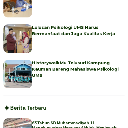
Lulusan Psikologi UMS Harus
Bermanfaat dan Jaga Kualitas Kerja
HistorywalkMu Telusuri Kampung
Kauman Bareng Mahasiswa Psikologi
UMS
Berita Terbaru
63 Tahun SD Muhammadiyah 11
Mangkuyudan: Merawat Akhlak, Menjawab