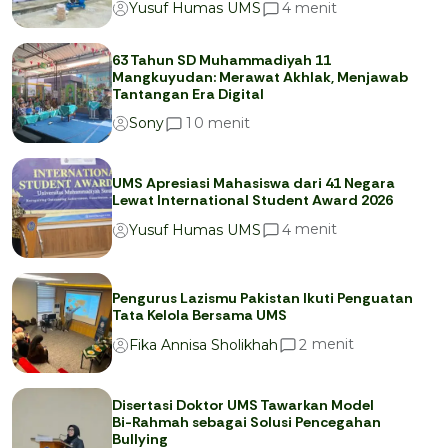
menit
4
Yusuf Humas UMS
63 Tahun SD Muhammadiyah 11
Mangkuyudan: Merawat Akhlak, Menjawab
Tantangan Era Digital
menit
1
0
Sony
UMS Apresiasi Mahasiswa dari 41 Negara
Lewat International Student Award 2026
menit
4
Yusuf Humas UMS
Pengurus Lazismu Pakistan Ikuti Penguatan
Tata Kelola Bersama UMS
menit
2
Fika Annisa Sholikhah
Disertasi Doktor UMS Tawarkan Model
Bi-Rahmah sebagai Solusi Pencegahan
Bullying