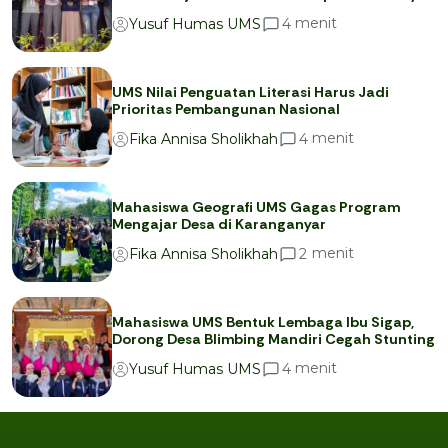
menit
4
Yusuf Humas UMS
UMS Nilai Penguatan Literasi Harus Jadi
Prioritas Pembangunan Nasional
menit
4
Fika Annisa Sholikhah
Mahasiswa Geografi UMS Gagas Program
Mengajar Desa di Karanganyar
menit
2
Fika Annisa Sholikhah
Mahasiswa UMS Bentuk Lembaga Ibu Sigap,
Dorong Desa Blimbing Mandiri Cegah Stunting
menit
4
Yusuf Humas UMS