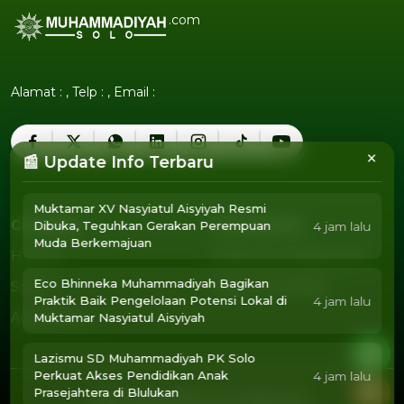
.com
Alamat : , Telp : , Email :
×
📰 Update Info Terbaru
Muktamar XV Nasyiatul Aisyiyah Resmi
Company
Tentang Kita
Dibuka, Teguhkan Gerakan Perempuan
4 jam lalu
Muda Berkemajuan
Humor
Pedoman Media Siber
Humor
Pedoman Media Siber
Eco Bhinneka Muhammadiyah Bagikan
Sosok
Susunan Redaksi
Sosok
Susunan Redaksi
Praktik Baik Pengelolaan Potensi Lokal di
4 jam lalu
Agendamu
Muktamar Nasyiatul Aisyiyah
Agendamu
Lazismu SD Muhammadiyah PK Solo
Perkuat Akses Pendidikan Anak
4 jam lalu
Prasejahtera di Blulukan
2025 Copyright @
Muhammadiyah Solo
.