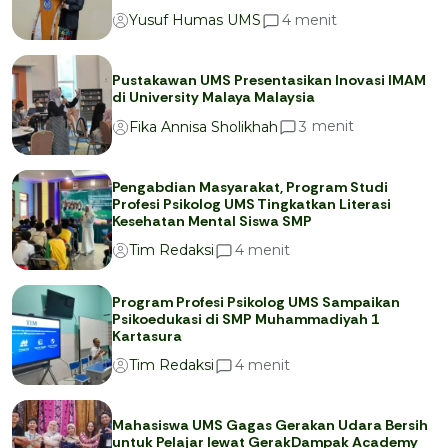
menit
4
Yusuf Humas UMS
Pustakawan UMS Presentasikan Inovasi IMAM
di University Malaya Malaysia
menit
3
Fika Annisa Sholikhah
Pengabdian Masyarakat, Program Studi
Profesi Psikolog UMS Tingkatkan Literasi
Kesehatan Mental Siswa SMP
menit
4
Tim Redaksi
Program Profesi Psikolog UMS Sampaikan
Psikoedukasi di SMP Muhammadiyah 1
Kartasura
menit
4
Tim Redaksi
Mahasiswa UMS Gagas Gerakan Udara Bersih
untuk Pelajar lewat GerakDampak Academy