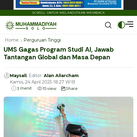
SCROLL UNTUK MELANJUTKAN MEMBACA
Home
Perguruan Tinggi
UMS Gagas Program Studi AI, Jawab
Tantangan Global dan Masa Depan
Maysali
, Editor:
Alan Aliarcham
Kamis, 24 April 2025 18:27 WIB
menit
3
15
view
Share