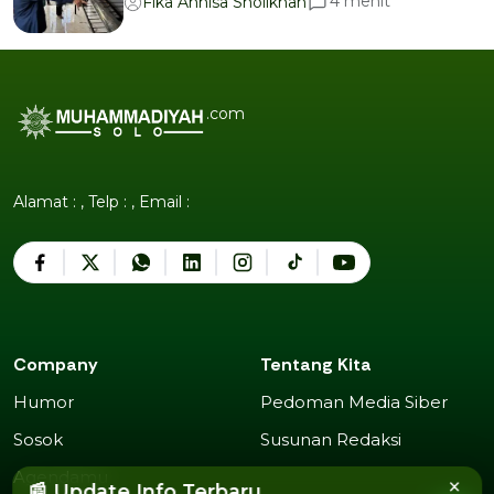
menit
4
Fika Annisa Sholikhah
.com
Alamat : , Telp : , Email :
Company
Tentang Kita
Humor
Pedoman Media Siber
Humor
Pedoman Media Siber
Sosok
Susunan Redaksi
Sosok
Susunan Redaksi
Agendamu
×
📰 Update Info Terbaru
Agendamu