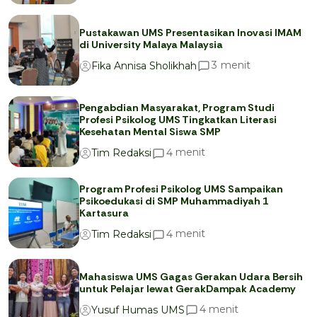
Pustakawan UMS Presentasikan Inovasi IMAM
di University Malaya Malaysia
menit
3
Fika Annisa Sholikhah
Pengabdian Masyarakat, Program Studi
Profesi Psikolog UMS Tingkatkan Literasi
Kesehatan Mental Siswa SMP
menit
4
Tim Redaksi
Program Profesi Psikolog UMS Sampaikan
Psikoedukasi di SMP Muhammadiyah 1
Kartasura
menit
4
Tim Redaksi
Mahasiswa UMS Gagas Gerakan Udara Bersih
untuk Pelajar lewat GerakDampak Academy
menit
4
Yusuf Humas UMS