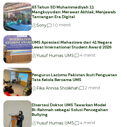
63 Tahun SD Muhammadiyah 11
Mangkuyudan: Merawat Akhlak, Menjawab
Tantangan Era Digital
menit
1
0
Sony
UMS Apresiasi Mahasiswa dari 41 Negara
Lewat International Student Award 2026
menit
4
Yusuf Humas UMS
Pengurus Lazismu Pakistan Ikuti Penguatan
Tata Kelola Bersama UMS
menit
2
Fika Annisa Sholikhah
Disertasi Doktor UMS Tawarkan Model
Bi-Rahmah sebagai Solusi Pencegahan
Bullying
menit
4
Yusuf Humas UMS