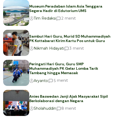
Museum Peradaban Islam Asia Tenggara
Segera Hadir di Edutorium UMS
menit
2
Tim Redaksi
Sambut Hari Guru, Murid SD Muhammadiyah
PK Kottabarat Kirim Kartu Pos untuk Guru
menit
3
Nikmah Hidayati
Peringati Hari Guru, Guru SMP
Muhammadiyah PK Gelar Lomba Tarik
Tambang hingga Memasak
menit
5
Aryanto
Anies Baswedan Janji Ajak Masyarakat Sipil
Berkolaborasi dengan Negara
menit
8
Sholahuddin