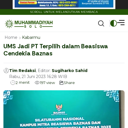
SCROLL UNTUK MELANJUTKAN MEMBACA
Home
Kabarmu
UMS Jadi PT Terpilih dalam Beasiswa
Cendekia Baznas
Tim Redaksi
, Editor:
Sugiharko Sahid
Rabu, 21 Juni 2023 16:28 WIB
menit
2
197
view
Share