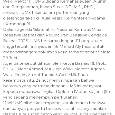
Wakil Rektor III, UMS Bidang Kemahasiswaan, Alumni
dan Pengkaderan, Ihwan Susila, S.E., M.Si., Ph.D.,
mewakili UMS hadir dalam pertemuan yang
diselenggarakan di Aula Rasjidi Kementerian Agama
(Kemenag) RI.
Dalam agenda ‘Silaturahmi Nasional Kampus Mitra
Beasiswa Baznas dan Peluncuran Beasiswa Cendekia
Baznas 2023’, UMS bersama dengan 111 perguruan
tinggi terpilih lainnya, dan 48 Ma’had Aly hadir untuk
menandatangani dokumen kerja sama tersebut Selasa,
20 Juni.
Agenda tersebut dihadiri oleh Ketua Baznas RI, Prof.,
Dr., KH Noor Acmad, MA, juga Wakil Menteri Agama
Wakil Dr., H., Zainut Tauhid Sa’adi, M.Si. Pada
kesempatan itu, Zainut menyampaikan bahwa
beasiswa yang bermitra dengan UMS ini menyasar
kepada mahasiswa tingkat Diploma IV atau Sarjana (S1)
yang sedang menempuh perkuliahan.
“Jadi UMS diberi kesempatan untuk meraih beasiswa
dari banyak penyedia beasiswa, salah satunya adalah
Baznas. Kita sudah batch yang ke lima, sudah beberapa