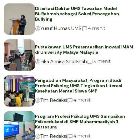
Disertasi Doktor UMS Tawarkan Model
Bi-Rahmah sebagai Solusi Pencegahan
Bullying
menit
4
Yusuf Humas UMS
Pustakawan UMS Presentasikan Inovasi IMAM
di University Malaya Malaysia
menit
3
Fika Annisa Sholikhah
Pengabdian Masyarakat, Program Studi
Profesi Psikolog UMS Tingkatkan Literasi
Kesehatan Mental Siswa SMP
menit
4
Tim Redaksi
Program Profesi Psikolog UMS Sampaikan
Psikoedukasi di SMP Muhammadiyah 1
Kartasura
menit
4
Tim Redaksi