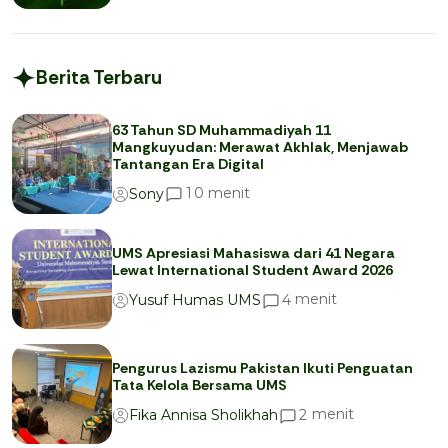
Berita Terbaru
63 Tahun SD Muhammadiyah 11
Mangkuyudan: Merawat Akhlak, Menjawab
Tantangan Era Digital
menit
1
0
Sony
UMS Apresiasi Mahasiswa dari 41 Negara
Lewat International Student Award 2026
menit
4
Yusuf Humas UMS
Pengurus Lazismu Pakistan Ikuti Penguatan
Tata Kelola Bersama UMS
menit
2
Fika Annisa Sholikhah