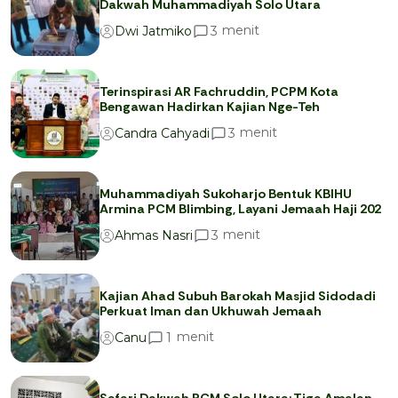
Dakwah Muhammadiyah Solo Utara
menit
3
Dwi Jatmiko
Terinspirasi AR Fachruddin, PCPM Kota
Bengawan Hadirkan Kajian Nge-Teh
menit
3
Candra Cahyadi
Muhammadiyah Sukoharjo Bentuk KBIHU
Armina PCM Blimbing, Layani Jemaah Haji 202
menit
3
Ahmas Nasri
Kajian Ahad Subuh Barokah Masjid Sidodadi
Perkuat Iman dan Ukhuwah Jemaah
menit
1
Canu
Safari Dakwah PCM Solo Utara: Tiga Amalan