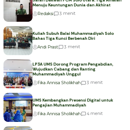
Menuju Keuntungan Dunia dan Akhirat
menit
3
Redaksi
Kuliah Subuh Balai Muhammadiyah Solo
Bahas Tiga Kunci Berbenah Diri
menit
3
Andi Prast
LP3A UMS Dorong Program Pengabdian,
Wujudkan Cabang dan Ranting
Muhammadiyah Unggul
menit
3
Fika Annisa Sholikhah
UMS Kembangkan Presensi Digital untuk
Pengajian Muhammadiyah
menit
4
Fika Annisa Sholikhah