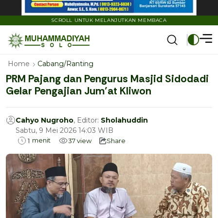
SCROLL UNTUK MELANJUTKAN MEMBACA
Home
Cabang/Ranting
PRM Pajang dan Pengurus Masjid Sidodadi
Gelar Pengajian Jum’at Kliwon
Cahyo Nugroho
, Editor:
Sholahuddin
Sabtu, 9 Mei 2026 14:03 WIB
menit
1
37
view
Share