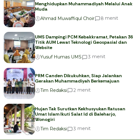
Menghidupkan Muhammadiyah Melalui Anak
Muda
menit
8
Ahmad Muwaffiqul Choir
UMS Dampingi PCM Kebakkramat, Petakan 36
Titik AUM Lewat Teknologi Geospasial dan
Website
menit
3
Yusuf Humas UMS
PRM Canden Dikukuhkan, Siap Jalankan
Gerakan Muhammadiyah Berkemajuan
menit
2
Tim Redaksi
Hujan Tak Surutkan Kekhusyukan Ratusan
Umat Islam Ikuti Salat Id di Baleharjo,
Wonogiri
menit
3
Tim Redaksi