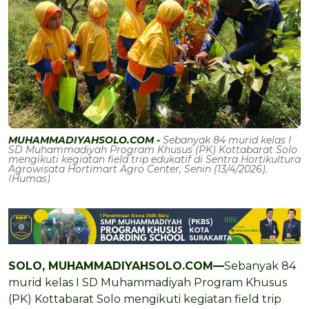
MUHAMMADIYAHSOLO.COM -
Sebanyak 84 murid kelas I
SD Muhammadiyah Program Khusus (PK) Kottabarat Solo
mengikuti kegiatan field trip edukatif di Sentra Hortikultura
Agrowisata Hortimart Agro Center, Senin (13/4/2026).
(Humas)
SOLO, MUHAMMADIYAHSOLO.COM—
Sebanyak 84
murid kelas I SD Muhammadiyah Program Khusus
(PK) Kottabarat Solo mengikuti kegiatan field trip