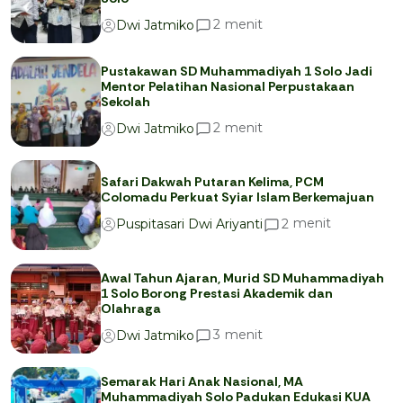
menit
2
Dwi Jatmiko
Pustakawan SD Muhammadiyah 1 Solo Jadi
Mentor Pelatihan Nasional Perpustakaan
Sekolah
menit
2
Dwi Jatmiko
Safari Dakwah Putaran Kelima, PCM
Colomadu Perkuat Syiar Islam Berkemajuan
menit
2
Puspitasari Dwi Ariyanti
Awal Tahun Ajaran, Murid SD Muhammadiyah
1 Solo Borong Prestasi Akademik dan
Olahraga
menit
3
Dwi Jatmiko
Semarak Hari Anak Nasional, MA
Muhammadiyah Solo Padukan Edukasi KUA