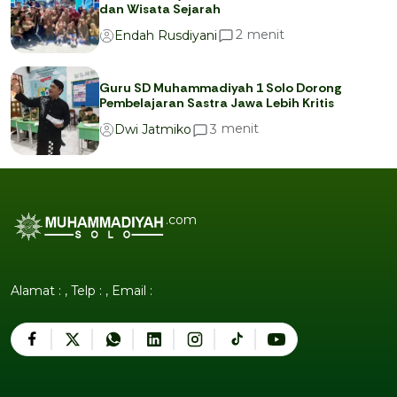
dan Wisata Sejarah
menit
2
Endah Rusdiyani
Guru SD Muhammadiyah 1 Solo Dorong
Pembelajaran Sastra Jawa Lebih Kritis
menit
3
Dwi Jatmiko
.com
Alamat : , Telp : , Email :