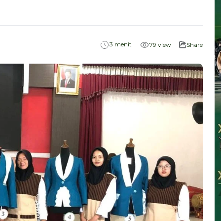
menit
3
79
view
Share