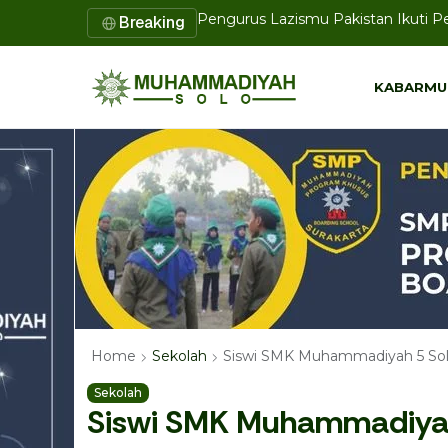
Pengurus Lazismu Pakistan Ikuti 
Breaking
Disertasi Doktor UMS Tawarkan Mod
KABARMU
KABARMU
Siswi SMK Muhammadiyah 5 Solo
Home
Sekolah
Sekolah
Siswi SMK Muhammadiyah 