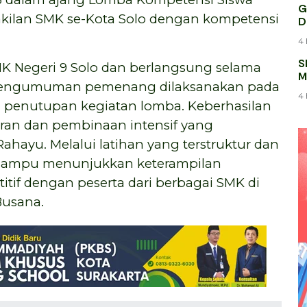
G
wakilan SMK se-Kota Solo dengan kompetensi
D
4 
S
K Negeri 9 Solo dan berlangsung selama
M
). Pengumuman pemenang dilaksanakan pada
K
4 
n penutupan kegiatan lomba. Keberhasilan
jaran dan pembinaan intensif yang
ahayu. Melalui latihan yang terstruktur dan
 mampu menunjukkan keterampilan
itif dengan peserta dari berbagai SMK di
Busana.