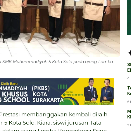
wa SMK Muhammadiyah 5 Kota Solo pada ajang Lomba
S
E
B
4 
T
K
T
6 
M
Prestasi membanggakan kembali diraih
K
J
 Kota Solo. Kiara, siswi jurusan Tata
7 
-3 dalam ajang Lomba Kompetensi Siswa