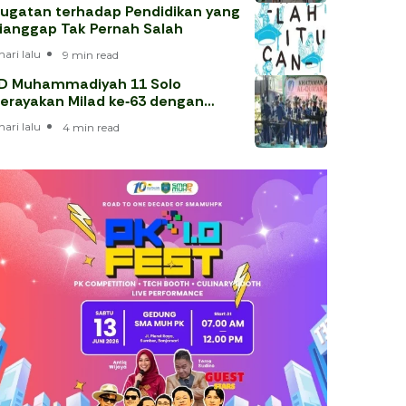
ugatan terhadap Pendidikan yang
ianggap Tak Pernah Salah
hari lalu
9 min read
D Muhammadiyah 11 Solo
erayakan Milad ke‑63 dengan
hataman Al‑Qur’an
hari lalu
4 min read