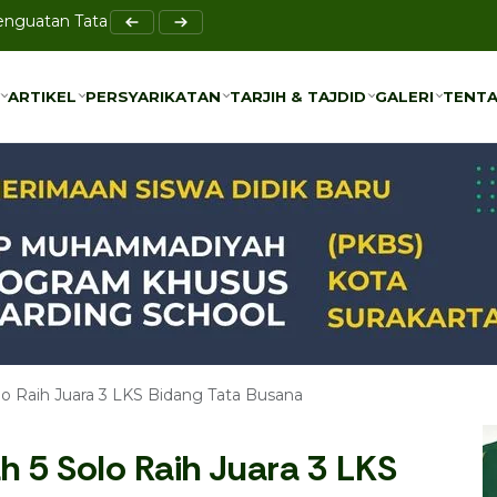
Penguatan Tata Kelola Bersama UMS
el Bi-Rahmah sebagai Solusi Pencegahan Bullying
ARTIKEL
PERSYARIKATAN
TARJIH & TAJDID
GALERI
TENTA
ARTIKEL
PERSYARIKATAN
TARJIH & TAJDID
GALERI
TENTA
 Raih Juara 3 LKS Bidang Tata Busana
5 Solo Raih Juara 3 LKS