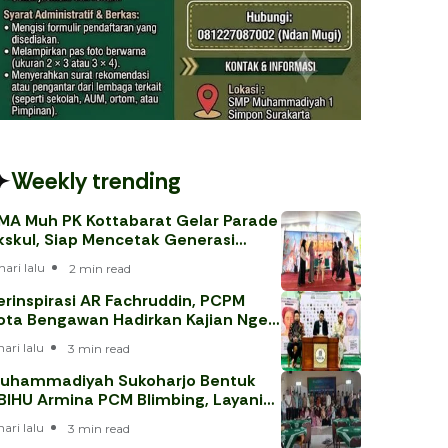
Weekly trending
MA Muh PK Kottabarat Gelar Parade
kskul, Siap Mencetak Generasi
erprestasi
hari lalu
2 min read
erinspirasi AR Fachruddin, PCPM
ota Bengawan Hadirkan Kajian Nge-
eh
hari lalu
3 min read
uhammadiyah Sukoharjo Bentuk
BIHU Armina PCM Blimbing, Layani
emaah Haji 202
hari lalu
3 min read