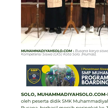
MUHAMMADIYAHSOLO.COM -
Busana karya sis
Kompetensi Siswa (LKS) Kota Solo. [Humas].
SOLO, MUHAMMADIYAHSOLO.COM-
oleh peserta didik SMK Muhammadiyah 5
Busana, berhasil meraih peringkat ke