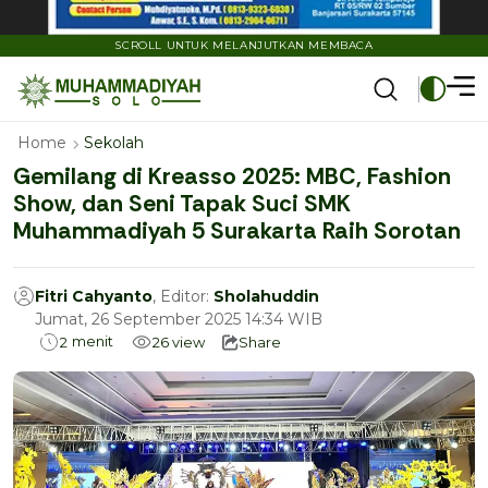
SCROLL UNTUK MELANJUTKAN MEMBACA
Home
Sekolah
Gemilang di Kreasso 2025: MBC, Fashion
Show, dan Seni Tapak Suci SMK
Muhammadiyah 5 Surakarta Raih Sorotan
Fitri Cahyanto
, Editor:
Sholahuddin
Jumat, 26 September 2025 14:34 WIB
menit
2
26
view
Share