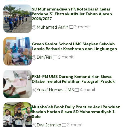
SD Muhammadiyah PK Kottabarat Gelar
Perdana 31 Ekstrakurikuler Tahun Ajaran
2026/2027
menit
3
Muhamad Arifin
Green Senior School UMS Siapkan Sekolah
Lansia Berbasis Kesehatan dan Lingkungan
menit
5
Dini/Firli
PKM-PM UMS Dorong Kemandirian Siswa
Difabel melalui Pelatihan Fotografi Produk
menit
4
Yusuf Humas UMS
Mutaba’ah Book Daily Practice Jadi Panduan
Ibadah Harian Siswa SD Muhammadiyah 1
Solo
menit
2
Dwi Jatmiko