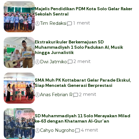
Majelis Pendidikan PDM Kota Solo Gelar Raker
Sekolah Sentral
menit
1
Tim Redaksi
Ekstrakurikuler Berkemajuan SD
Muhammadiyah 1 Solo Padukan AI, Musik
hingga Jurnalistik
menit
2
Dwi Jatmiko
SMA Muh PK Kottabarat Gelar Parade Ekskul,
Siap Mencetak Generasi Berprestasi
menit
2
Anas Febrian R
SD Muhammadiyah 11 Solo Merayakan Milad
ke‑63 dengan Khataman Al‑Qur’an
menit
4
Cahyo Nugroho