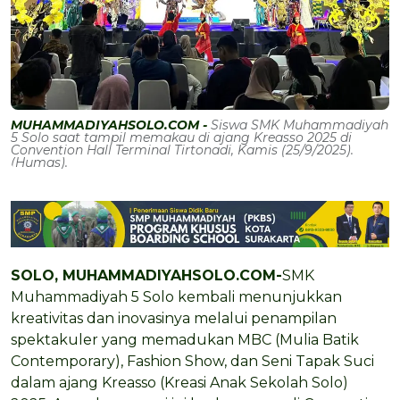
MUHAMMADIYAHSOLO.COM -
Siswa SMK Muhammadiyah
5 Solo saat tampil memakau di ajang Kreasso 2025 di
Convention Hall Terminal Tirtonadi, Kamis (25/9/2025).
(Humas).
SOLO, MUHAMMADIYAHSOLO.COM-
SMK
Muhammadiyah 5 Solo kembali menunjukkan
kreativitas dan inovasinya melalui penampilan
spektakuler yang memadukan MBC (Mulia Batik
Contemporary), Fashion Show, dan Seni Tapak Suci
dalam ajang Kreasso (Kreasi Anak Sekolah Solo)