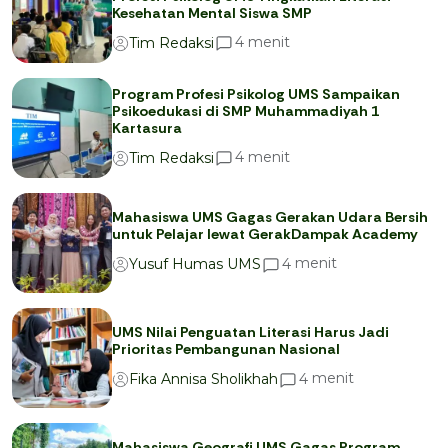
Kesehatan Mental Siswa SMP
menit
4
Tim Redaksi
Program Profesi Psikolog UMS Sampaikan
Psikoedukasi di SMP Muhammadiyah 1
Kartasura
menit
4
Tim Redaksi
Mahasiswa UMS Gagas Gerakan Udara Bersih
untuk Pelajar lewat GerakDampak Academy
menit
4
Yusuf Humas UMS
UMS Nilai Penguatan Literasi Harus Jadi
Prioritas Pembangunan Nasional
menit
4
Fika Annisa Sholikhah
Mahasiswa Geografi UMS Gagas Program