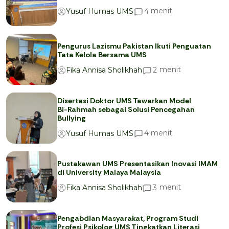
menit
4
Yusuf Humas UMS
Pengurus Lazismu Pakistan Ikuti Penguatan
Tata Kelola Bersama UMS
menit
2
Fika Annisa Sholikhah
Disertasi Doktor UMS Tawarkan Model
Bi-Rahmah sebagai Solusi Pencegahan
Bullying
menit
4
Yusuf Humas UMS
Pustakawan UMS Presentasikan Inovasi IMAM
di University Malaya Malaysia
menit
3
Fika Annisa Sholikhah
Pengabdian Masyarakat, Program Studi
Profesi Psikolog UMS Tingkatkan Literasi