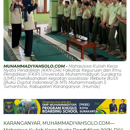
MUHAMMADIYAHSOLO.COM -
Mahasiswa Kuliah Kerja
Nyata Pendidikan (KKN-Dik) Fakultas Keguruan dan Ilmu
Pendidikan (FKIP) Universitas Muhammadiyah Surakarta
(UMS) melaksanakan kegiatan sosialisasi Website BUDI
(Buku Digital Indonesia) di MTs Muhammadiyah 5
Jumantono, Kabupaten Karanganyar. (Humas)
KARANGANYAR, MUHAMMADIYAHSOLO.COM—