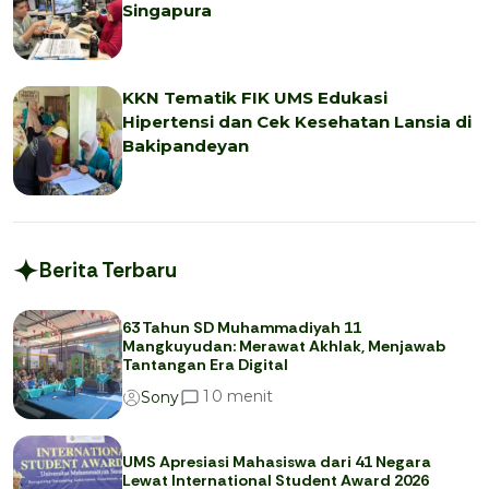
Singapura
KKN Tematik FIK UMS Edukasi
Hipertensi dan Cek Kesehatan Lansia di
Bakipandeyan
Berita Terbaru
63 Tahun SD Muhammadiyah 11
Mangkuyudan: Merawat Akhlak, Menjawab
Tantangan Era Digital
menit
1
0
Sony
UMS Apresiasi Mahasiswa dari 41 Negara
Lewat International Student Award 2026