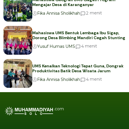
Mengajar Desa di Karanganyar
menit
2
Fika Annisa Sholikhah
Mahasiswa UMS Bentuk Lembaga Ibu Sigap,
Dorong Desa Blimbing Mandiri Cegah Stunting
menit
4
Yusuf Humas UMS
UMS Kenalkan Teknologi Tepat Guna, Dongrak
Produktivitas Batik Desa Wisata Jarum
menit
4
Fika Annisa Sholikhah
.com