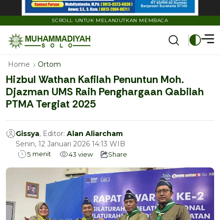
SCROLL UNTUK MELANJUTKAN MEMBACA
Home
Ortom
Hizbul Wathan Kafilah Penuntun Moh.
Djazman UMS Raih Penghargaan Qabilah
PTMA Tergiat 2025
Gissya
, Editor:
Alan Aliarcham
Senin, 12 Januari 2026 14:13 WIB
menit
5
43
view
Share