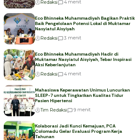
menit
4
Redaksi
Eco Bhinneka Muhammadiyah Bagikan Praktik
Baik Pengelolaan Potensi Lokal di Muktamar
Nasyiatul Aisyiyah
menit
3
Redaksi
Eco Bhinneka Muhammadiyah Hadir di
Muktamar Nasyiatul Aisyiyah, Tebar Inspirasi
Aksi Keberlanjutan
menit
4
Redaksi
Mahasiswa Keperawatan Unimus Luncurkan
SLEEP-7 untuk Tingkatkan Kualitas Tidur
Pasien Hipertensi
menit
9
Tim Redaksi
Kolaborasi Jadi Kunci Kemajuan, PCA
Colomadu Gelar Evaluasi Program Kerja
Tahunan