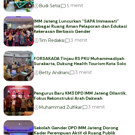
menit
5
Budi Setia
IMM Jateng Luncurkan “SAPA Immawati”
sebagai Ruang Aman Pelaporan dan Edukasi
Kekerasan Berbasis Gender
menit
3
Tim Redaksi
FORSAKADA Tinjau RS PKU Muhammadiyah
Surakarta, Dukung Health Tourism Kota Solo
menit
3
Betty Andriani
Pengurus Baru KM3 DPD IMM Jateng Dilantik,
Fokus Rekonstruksi Arah Dakwah
menit
3
Muhammad Zulfikar
Sekolah Gender DPD IMM Jateng Dorong
Kader Perempuan Aktif di Ruang Publik