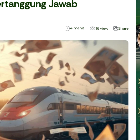
Bertanggung Jawab
menit
4
16
view
Share