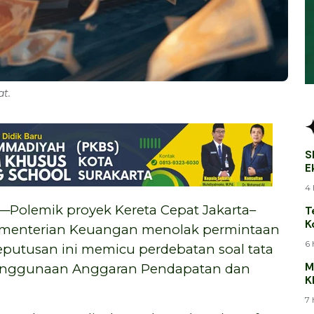
at.
S
E
B
4 
lemik proyek Kereta Cepat Jakarta–
T
K
ementerian Keuangan menolak permintaan
T
6 
putusan ini memicu perdebatan soal tata
M
i penggunaan Anggaran Pendapatan dan
K
J
7 