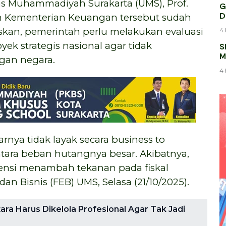
as Muhammadiyah Surakarta (UMS), Prof.
G
D
h Kementerian Keuangan tersebut sudah
gaskan, pemerintah perlu melakukan evaluasi
4 
ek strategis nasional agar tidak
S
M
gan negara.
K
4 
arnya tidak layak secara business to
ntara beban hutangnya besar. Akibatnya,
tensi menambah tekanan pada fiskal
an Bisnis (FEB) UMS, Selasa (21/10/2025).
ara Harus Dikelola Profesional Agar Tak Jadi