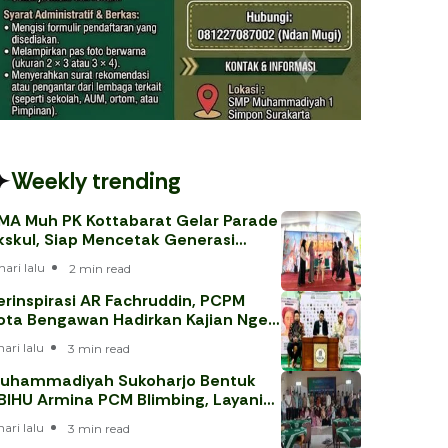
Weekly trending
MA Muh PK Kottabarat Gelar Parade
kskul, Siap Mencetak Generasi
erprestasi
hari lalu
2 min read
erinspirasi AR Fachruddin, PCPM
ota Bengawan Hadirkan Kajian Nge-
eh
hari lalu
3 min read
uhammadiyah Sukoharjo Bentuk
BIHU Armina PCM Blimbing, Layani
emaah Haji 202
hari lalu
3 min read