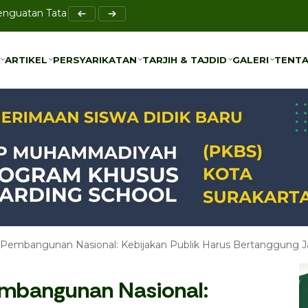
el Bi-Rahmah sebagai Solusi Pencegahan Bullying
ARTIKEL
PERSYARIKATAN
TARJIH & TAJDID
GALERI
TENTA
ARTIKEL
PERSYARIKATAN
TARJIH & TAJDID
GALERI
TENTA
h Pembangunan Nasional: Kebijakan Publik Harus Bertanggung 
Pembangunan Nasional: