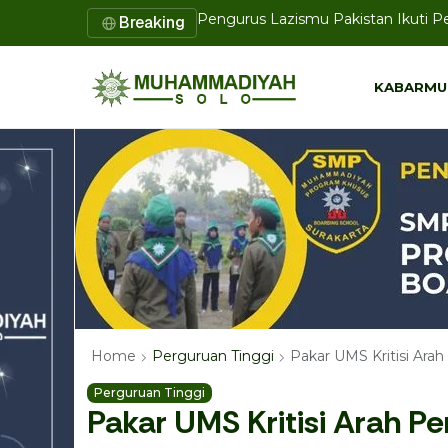
Breaking
Disertasi Doktor UMS Tawarkan Mod
KABARMU
KABARMU
Pakar UMS Kritisi Ara
Home
Perguruan Tinggi
Perguruan Tinggi
Pakar UMS Kritisi Arah 