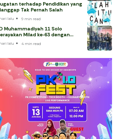
ugatan terhadap Pendidikan yang
ianggap Tak Pernah Salah
hari lalu
9 min read
D Muhammadiyah 11 Solo
erayakan Milad ke‑63 dengan
hataman Al‑Qur’an
hari lalu
4 min read