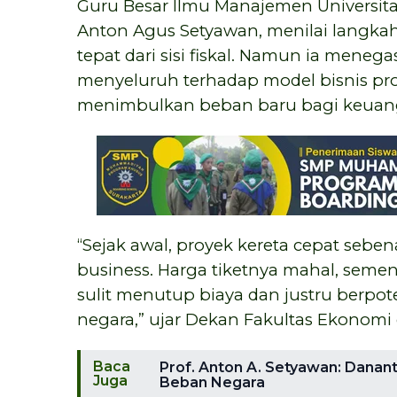
Guru Besar Ilmu Manajemen Universit
Anton Agus Setyawan, menilai langka
tepat dari sisi fiskal. Namun ia mene
menyeluruh terhadap model bisnis proy
menimbulkan beban baru bagi keuan
“Sejak awal, proyek kereta cepat seben
business. Harga tiketnya mahal, seme
sulit menutup biaya dan justru berpo
negara,” ujar Dekan Fakultas Ekonomi d
Baca
Prof. Anton A. Setyawan: Danant
Juga
Beban Negara