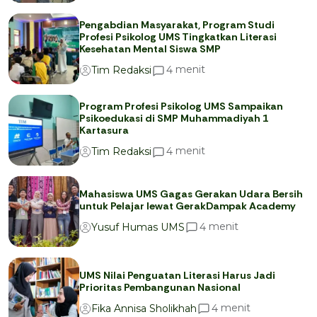
Pengabdian Masyarakat, Program Studi
Profesi Psikolog UMS Tingkatkan Literasi
Kesehatan Mental Siswa SMP
menit
4
Tim Redaksi
Program Profesi Psikolog UMS Sampaikan
Psikoedukasi di SMP Muhammadiyah 1
Kartasura
menit
4
Tim Redaksi
Mahasiswa UMS Gagas Gerakan Udara Bersih
untuk Pelajar lewat GerakDampak Academy
menit
4
Yusuf Humas UMS
UMS Nilai Penguatan Literasi Harus Jadi
Prioritas Pembangunan Nasional
menit
4
Fika Annisa Sholikhah