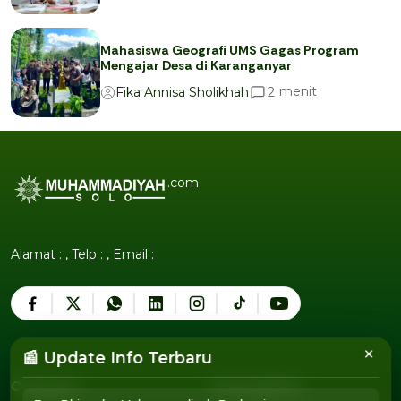
Mahasiswa Geografi UMS Gagas Program
Mengajar Desa di Karanganyar
menit
2
Fika Annisa Sholikhah
.com
Alamat : , Telp : , Email :
×
📰 Update Info Terbaru
Company
Tentang Kita