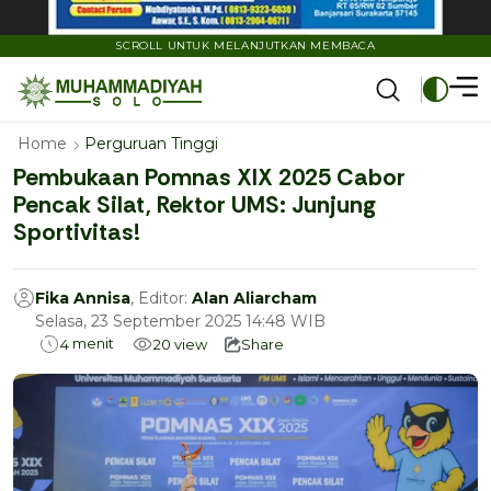
SCROLL UNTUK MELANJUTKAN MEMBACA
Home
Perguruan Tinggi
Pembukaan Pomnas XIX 2025 Cabor
Pencak Silat, Rektor UMS: Junjung
Sportivitas!
Fika Annisa
, Editor:
Alan Aliarcham
Selasa, 23 September 2025 14:48 WIB
menit
4
20
view
Share