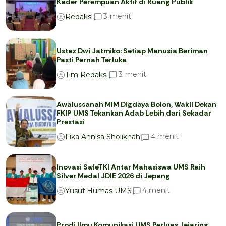
Kader Perempuan Aktif di Ruang Publik
menit
3
Redaksi
Ustaz Dwi Jatmiko: Setiap Manusia Beriman
Pasti Pernah Terluka
menit
3
Tim Redaksi
Awalussanah MIM Digdaya Bolon, Wakil Dekan
FKIP UMS Tekankan Adab Lebih dari Sekadar
Prestasi
menit
4
Fika Annisa Sholikhah
Inovasi SafeTKI Antar Mahasiswa UMS Raih
Silver Medal JDIE 2026 di Jepang
menit
4
Yusuf Humas UMS
Prodi Ilmu Komunikasi UMS Perluas Jejaring