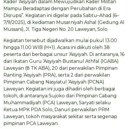
Kader ‘Aisyiyah dalam Mewujudkan Kader Militan
Mampu Beradaptasi dengan Perubahan di Era
Disrupsi”. Kegiatan ini digelar pada Sabtu–Ahad (6–
7/9/2025), di kediaman Musarniyah Ashal (Gedung Al
Mussani), Jl. Tiga Negeri No. 20 Laweyan, Solo.
Kegiatan tersebut dijadwalkan mulai pukul 13.00
hingga 11.00 WIB (H+1). Acara ini diikuti oleh 38
peserta dari berbagai unsur ‘Aisyiyah. Di antaranya, 16
dari Ikatan Guru ‘Aisyiyah Bustanul Athfal (IGABA)
Laweyan (8 TK ABA), 20 dari perwakilan Pimpinan
Ranting ‘Aisyiyah (PRA), serta 2 dari perwakilan
Pimpinan Cabang Nasyiatul ‘Aisyiyah (PCNA)
Laweyan. Kegiatan ini juga dihadiri oleh berbagai
tokoh, di antaranya Sujoko dari Pimpinan Cabang
Muhammadiyah (PCA) Laweyan, Saryati selaku
Ketua MPK PDA Solo, Danuri perwakilan PRM
Laweyan, tokoh masyarakat sekitar serta segenap
pimpinan PCA Laweyan.