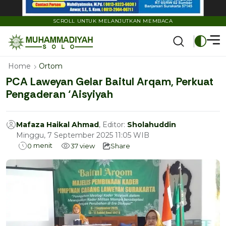
SCROLL UNTUK MELANJUTKAN MEMBACA
Home
Ortom
PCA Laweyan Gelar Baitul Arqam, Perkuat
Pengaderan ‘Aisyiyah
Mafaza Haikal Ahmad
, Editor:
Sholahuddin
Minggu, 7 September 2025 11:05 WIB
menit
0
37
view
Share