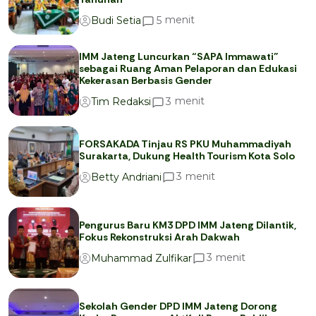
menit
5
Budi Setia
IMM Jateng Luncurkan “SAPA Immawati”
sebagai Ruang Aman Pelaporan dan Edukasi
Kekerasan Berbasis Gender
menit
3
Tim Redaksi
FORSAKADA Tinjau RS PKU Muhammadiyah
Surakarta, Dukung Health Tourism Kota Solo
menit
3
Betty Andriani
Pengurus Baru KM3 DPD IMM Jateng Dilantik,
Fokus Rekonstruksi Arah Dakwah
menit
3
Muhammad Zulfikar
Sekolah Gender DPD IMM Jateng Dorong