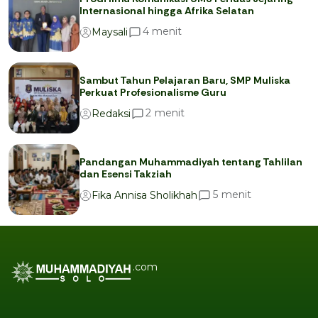
Internasional hingga Afrika Selatan
menit
4
Maysali
Sambut Tahun Pelajaran Baru, SMP Muliska
Perkuat Profesionalisme Guru
menit
2
Redaksi
Pandangan Muhammadiyah tentang Tahlilan
dan Esensi Takziah
menit
5
Fika Annisa Sholikhah
.com