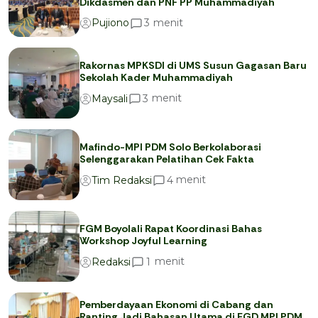
Dikdasmen dan PNF PP Muhammadiyah
menit
3
Pujiono
Rakornas MPKSDI di UMS Susun Gagasan Baru
Sekolah Kader Muhammadiyah
menit
3
Maysali
Mafindo-MPI PDM Solo Berkolaborasi
Selenggarakan Pelatihan Cek Fakta
menit
4
Tim Redaksi
FGM Boyolali Rapat Koordinasi Bahas
Workshop Joyful Learning
menit
1
Redaksi
Pemberdayaan Ekonomi di Cabang dan
Ranting Jadi Bahasan Utama di FGD MPI PDM