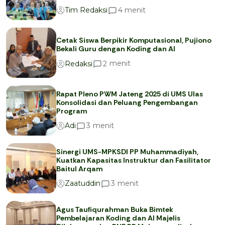
menit
4
Tim Redaksi
Cetak Siswa Berpikir Komputasional, Pujiono
Bekali Guru dengan Koding dan AI
menit
2
Redaksi
Rapat Pleno PWM Jateng 2025 di UMS Ulas
Konsolidasi dan Peluang Pengembangan
Program
menit
3
Adi
Sinergi UMS-MPKSDI PP Muhammadiyah,
Kuatkan Kapasitas Instruktur dan Fasilitator
Baitul Arqam
menit
3
Zaatuddin
Agus Taufiqurahman Buka Bimtek
Pembelajaran Koding dan AI Majelis