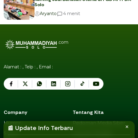
Solo
menit
4
Aryanto
.com
Alamat : , Telp : , Email :
Company
Tentang Kita
Humor
Pedoman Media Siber
×
Humor
Pedoman Media Siber
📰 Update Info Terbaru
Sosok
Susunan Redaksi
Sosok
Susunan Redaksi