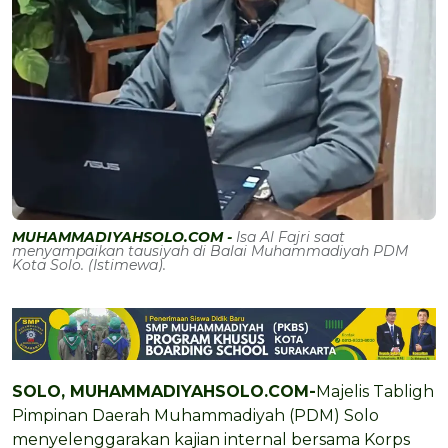
MUHAMMADIYAHSOLO.COM -
Isa Al Fajri saat
menyampaikan tausiyah di Balai Muhammadiyah PDM
Kota Solo. (Istimewa).
SOLO, MUHAMMADIYAHSOLO.COM-
Majelis Tabligh
Pimpinan Daerah Muhammadiyah (PDM) Solo
menyelenggarakan kajian internal bersama Korps