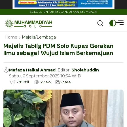
SCROLL UNTUK MELANJUTKAN MEMBACA
Home
Majelis/Lembaga
Majelis Tablig PDM Solo Kupas Gerakan
Ilmu sebagai Wujud Islam Berkemajuan
Mafaza Haikal Ahmad
, Editor:
Sholahuddin
Sabtu, 6 September 2025 10:34 WIB
menit
3
5
view
Share