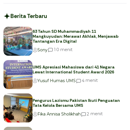
Berita Terbaru
63 Tahun SD Muhammadiyah 11
Mangkuyudan: Merawat Akhlak, Menjawab
Tantangan Era Digital
menit
1
0
Sony
UMS Apresiasi Mahasiswa dari 41 Negara
Lewat International Student Award 2026
menit
4
Yusuf Humas UMS
Pengurus Lazismu Pakistan Ikuti Penguatan
Tata Kelola Bersama UMS
menit
2
Fika Annisa Sholikhah