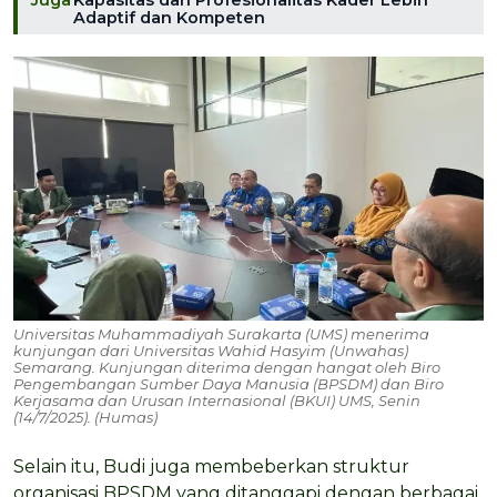
Adaptif dan Kompeten
Universitas Muhammadiyah Surakarta (UMS) menerima
kunjungan dari Universitas Wahid Hasyim (Unwahas)
Semarang. Kunjungan diterima dengan hangat oleh Biro
Pengembangan Sumber Daya Manusia (BPSDM) dan Biro
Kerjasama dan Urusan Internasional (BKUI) UMS, Senin
(14/7/2025). (Humas)
Selain itu, Budi juga membeberkan struktur
organisasi BPSDM yang ditanggapi dengan berbagai