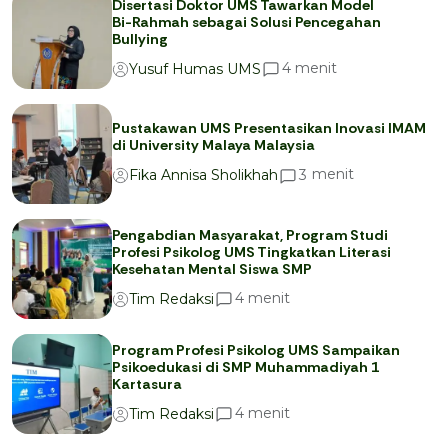
Disertasi Doktor UMS Tawarkan Model
Bi-Rahmah sebagai Solusi Pencegahan
Bullying
menit
4
Yusuf Humas UMS
Pustakawan UMS Presentasikan Inovasi IMAM
di University Malaya Malaysia
menit
3
Fika Annisa Sholikhah
Pengabdian Masyarakat, Program Studi
Profesi Psikolog UMS Tingkatkan Literasi
Kesehatan Mental Siswa SMP
menit
4
Tim Redaksi
Program Profesi Psikolog UMS Sampaikan
Psikoedukasi di SMP Muhammadiyah 1
Kartasura
menit
4
Tim Redaksi