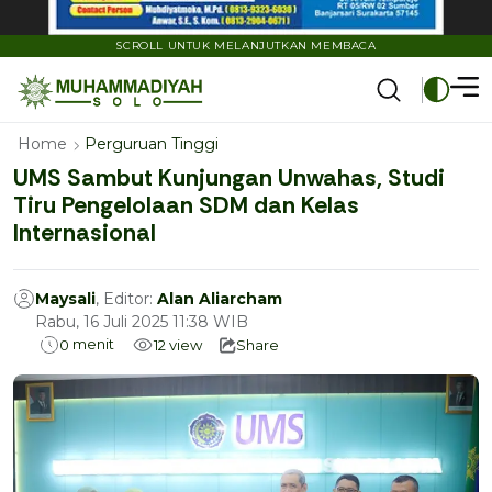
SCROLL UNTUK MELANJUTKAN MEMBACA
Home
Perguruan Tinggi
UMS Sambut Kunjungan Unwahas, Studi
Tiru Pengelolaan SDM dan Kelas
Internasional
Maysali
, Editor:
Alan Aliarcham
Rabu, 16 Juli 2025 11:38 WIB
menit
0
12
view
Share