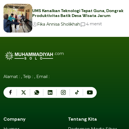
UMS Kenalkan Teknologi Tepat Guna, Dongrak
Produktivitas Batik Desa Wisata Jarum
menit
4
Fika Annisa Sholikhah
.com
Alamat : , Telp : , Email :
Company
Tentang Kita
Humor
Pedoman Media Siber