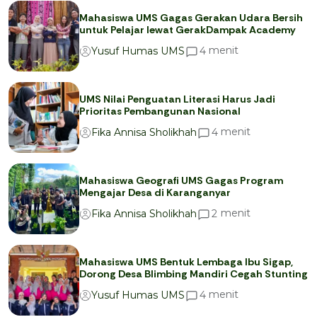
Mahasiswa UMS Gagas Gerakan Udara Bersih
untuk Pelajar lewat GerakDampak Academy
menit
4
Yusuf Humas UMS
UMS Nilai Penguatan Literasi Harus Jadi
Prioritas Pembangunan Nasional
menit
4
Fika Annisa Sholikhah
Mahasiswa Geografi UMS Gagas Program
Mengajar Desa di Karanganyar
menit
2
Fika Annisa Sholikhah
Mahasiswa UMS Bentuk Lembaga Ibu Sigap,
Dorong Desa Blimbing Mandiri Cegah Stunting
menit
4
Yusuf Humas UMS