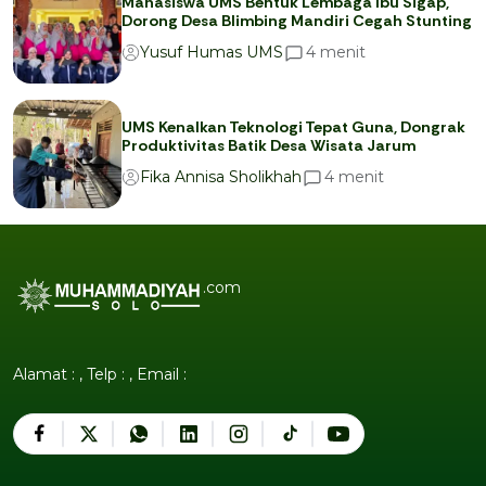
Mahasiswa UMS Bentuk Lembaga Ibu Sigap,
Dorong Desa Blimbing Mandiri Cegah Stunting
menit
4
Yusuf Humas UMS
UMS Kenalkan Teknologi Tepat Guna, Dongrak
Produktivitas Batik Desa Wisata Jarum
menit
4
Fika Annisa Sholikhah
.com
Alamat : , Telp : , Email :