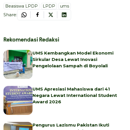
Beasiswa LPDP
LPDP
ums
Share:
Rekomendasi Redaksi
UMS Kembangkan Model Ekonomi
Sirkular Desa Lewat Inovasi
Pengelolaan Sampah di Boyolali
UMS Apresiasi Mahasiswa dari 41
Negara Lewat International Student
Award 2026
Pengurus Lazismu Pakistan Ikuti