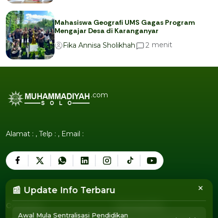
Mahasiswa Geografi UMS Gagas Program
Mengajar Desa di Karanganyar
menit
2
Fika Annisa Sholikhah
.com
Alamat : , Telp : , Email :
×
📰 Update Info Terbaru
Company
Tentang Kita
Awal Mula Sentralisasi Pendidikan