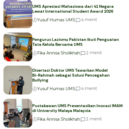
UMS Apresiasi Mahasiswa dari 41 Negara
Lewat International Student Award 2026
menit
4
Yusuf Humas UMS
Pengurus Lazismu Pakistan Ikuti Penguatan
Tata Kelola Bersama UMS
menit
2
Fika Annisa Sholikhah
Disertasi Doktor UMS Tawarkan Model
Bi-Rahmah sebagai Solusi Pencegahan
Bullying
menit
4
Yusuf Humas UMS
Pustakawan UMS Presentasikan Inovasi IMAM
di University Malaya Malaysia
menit
3
Fika Annisa Sholikhah