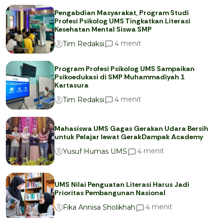
Pengabdian Masyarakat, Program Studi
Profesi Psikolog UMS Tingkatkan Literasi
Kesehatan Mental Siswa SMP
menit
4
Tim Redaksi
Program Profesi Psikolog UMS Sampaikan
Psikoedukasi di SMP Muhammadiyah 1
Kartasura
menit
4
Tim Redaksi
Mahasiswa UMS Gagas Gerakan Udara Bersih
untuk Pelajar lewat GerakDampak Academy
menit
4
Yusuf Humas UMS
UMS Nilai Penguatan Literasi Harus Jadi
Prioritas Pembangunan Nasional
menit
4
Fika Annisa Sholikhah