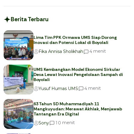
Berita Terbaru
Lima Tim PPK Ormawa UMS Siap Dorong
Inovasi dan Potensi Lokal di Boyolali
menit
4
Fika Annisa Sholikhah
UMS Kembangkan Model Ekonomi Sirkular
Desa Lewat Inovasi Pengelolaan Sampah di
Boyolali
menit
4
Yusuf Humas UMS
63 Tahun SD Muhammadiyah 11
Mangkuyudan: Merawat Akhlak, Menjawab
Tantangan Era Digital
menit
1
0
Sony