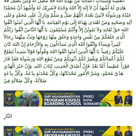
أَنْفُسِنَا وَسَيِّئَاتِ أَعْمَالِنَا مَنْ يَهْدِهِ اللهُ فَلاَ مُضِلَّ لَهُ وَمَنْ يُضْلِلْ فَلاَ
هَادِيَ لَهُ أَشْهَدُ أَنْ لاَ إِلَهَ إِلاَّ اللهُ وَحْدَهُ لاَشَرِيْكَ لَهُ وَأَشْهَدُ أَنَّ مُحَمَّدًا
عَبْدُهُ وَرَسُولُهُ لاَنَبِيَّ بَعْدَهُ. اللّهُمَّ صَلِّ وَ سَلِّمْ وَبَارِكْ عَلَى مُحَمَّدٍ وَعَلَى
ألِهِ وَصَحْبِهِ وَمَنْ اهْتَدَى بِهُدَاهُ إِلَى يَوْمِ القِيَامَةِ. يَا أَيُّهَا الَّذِين آمَنُوا اتَّقُوا
اللهَ حَقَّ تُقَاتِهِ وَلاَ تَمُوتُنَّ إِلاَّ وَأَنْتُمْ مُسْلِمُونَ. يَا أَيُّهَا النَّاسُ اتَّقُوا رَبَّكُمُ
الَّذِى خَلَقَكُمْ مِنْ نَفْسٍ وَاحِدَةٍ وَخَلَقَ مِنْهَا زَوْجَهَا وَبَثَّ مِنْهُمَا رِجَالاً
كَثِيراً وَنِسَآءً وَاتَّقُوا اللهَ الَّذِى تَسَآءَلُونَ بِهِ وَالأَرْحَامَ إِنَّ اللهَ كَانَ
عَلَيْكُمْ رَقِيباً. يَا أَيُّهَا الَّذِينَ آمَنُوا اتَّقُوا اللهَ وَقُولُوا قَوْلاً سَدِيداً يُصْلِحْ
لَكُمْ أَعْمَالَكُمْ وَيَغْفِرْ لَكُمْ ذُنُوبَكُمْ وَمَنْ يُطِعِ اللهَ وَرَسُولَهُ فَقَدْ فَازَ
فَوْزاً عَظِيماً. أَمَّا بَعْدُ. فَإِنَّ أَصْدَقَ الْحَدِيثِ كِتَابُ اللهِ، وَإِنَّ خَيْرَ الْهَدْيِ
هَدْيُ مُحَمَّدٍ، وَشَرَّ الأُمُورِ مُحْدَثَاتُهَا، وَكُلَّ مُحْدَثَةٍ بِدْعَةٌ، وَكُلَّ بِدْعَةٍ
ضَلاَلَةٌ، وَكُلَّ ضَلاَلَةٍ فِيْ
النَّارِ