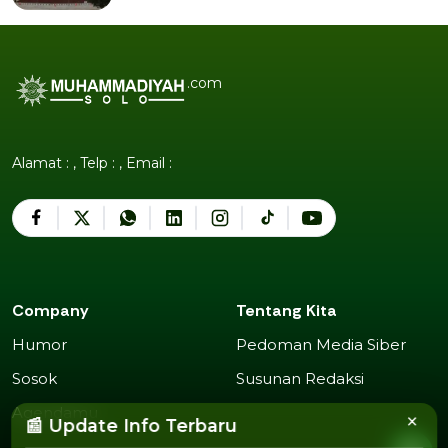
.com
Alamat : , Telp : , Email :
Company
Tentang Kita
Humor
Pedoman Media Siber
Humor
Pedoman Media Siber
Sosok
Susunan Redaksi
Sosok
Susunan Redaksi
Agendamu
×
📰 Update Info Terbaru
Agendamu