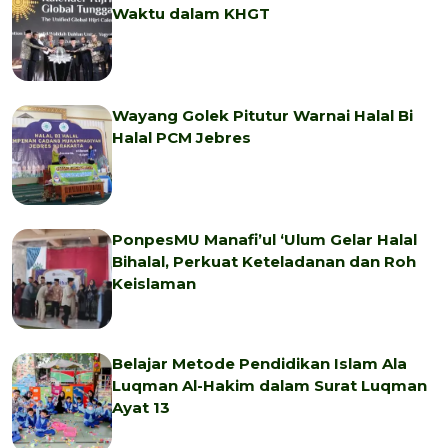
Waktu dalam KHGT
Wayang Golek Pitutur Warnai Halal Bi
Halal PCM Jebres
PonpesMU Manafi’ul ‘Ulum Gelar Halal
Bihalal, Perkuat Keteladanan dan Roh
Keislaman
Belajar Metode Pendidikan Islam Ala
Luqman Al-Hakim dalam Surat Luqman
Ayat 13