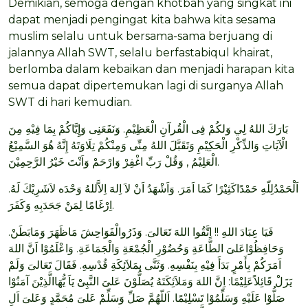
Demikian, semoga dengan khotbah yang singkat ini
dapat menjadi pengingat kita bahwa kita sesama
muslim selalu untuk bersama-sama berjuang di
jalannya Allah SWT, selalu berfastabiqul khairat,
berlomba dalam kebaikan dan menjadi harapan kita
semua dapat dipertemukan lagi di surganya Allah
SWT di hari kemudian.
بَارَكَ اللهُ لِي وَلكُمْ فِى الْقُرآنِ الْعَظِيْمِ. وَنَفَعَنِى وَإِيَّاكُمْ بِمَا فِيْهِ مِنَ
الْآيَاتِ وَالذِّكْرِ الْحَكِيْمِ وَتَقَبَّلَ اللهُ مِنِّى وَمِنْكُمْ تِلَاوَتَهُ إِنَّهُ هُوَ السَّمِيْعُ
الْعَلِيْمُ , وَقُلْ رَبِّ اغْفِرْ وَارْحَمْ وَاَنْتَ خَيْرُ الرَّحِمِيْنَ.
اَلْحَمْدُلِلّهِ حَمْدًاكَثِيْرًا كَمَا اَمَرَ. وَاَشْهَدُ اَنْ لاَ اِلهَ اِلاَّللهُ وَحْدَه لاَشَرِيْكَ لَهُ.
اِرْغَامًا لِمَنْ جَحَدَبِهِ وَكَفَرَ.
فَيَا عِبَادَ اللهِ !! اِتَّقُوا اللهَ تَعَالىَ. وَذَرُوالْفَوَاحِشَ مَاظَهَرَ وَمَابَطَنْ.
وَحَافِظُوْاعَلىَ الطَّاعَةِ وَحُضُوْرِ الْجُمْعَةِ وَالْجَمَاعَةِ. وَاعْلَمُوْا اَنَّ اللهَ
اَمَرَكُمْ بِأَمْرٍ بَدَأَ فِيْهِ بِنَفْسِهِ. وَثَنَّى بِمَلاَئِكَةِ قُدْسِهِ. فَقَالَ تَعَالىَ وَلَمْ
يَزَلْ قَائِلاًعَلِيْمًا: اِنَّ اللهَ وَمَلاَئِكَتَهُ يُصَلُّوْنَ عَلىَ النَّبِىْ يَاَ يُّهَاالَّذِيْنَ آمَنُوْا
صَلُّوْا عَلَيْهِ وَسَلِّمُوْا تَسْلِيْمًا. اَللّهُمَّ صَلِّ وَسَلِّمْ عَلىَ مُحَمَّدٍ وَعَلىَ اَلِ