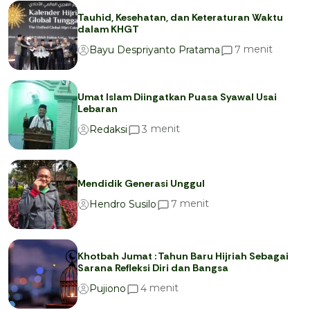
Tauhid, Kesehatan, dan Keteraturan Waktu
dalam KHGT
menit
7
Bayu Despriyanto Pratama
Umat Islam Diingatkan Puasa Syawal Usai
Lebaran
menit
3
Redaksi
Mendidik Generasi Unggul
menit
7
Hendro Susilo
Khotbah Jumat : Tahun Baru Hijriah Sebagai
Sarana Refleksi Diri dan Bangsa
menit
4
Pujiono