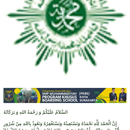
السَّلاَمُ عَلَيْكُمْ وَ رَحْمَةُ اللهِ وَ بَرَكَاتُهُ
إِنَّ الْحَمْدَ لِلَّهِ نَحْمَدُهُ وَنَسْتَعِينُهُ وَنَسْتَغْفِرُهُ وَنَعُوذُ بِاللهِ مِنْ شُرُورِ