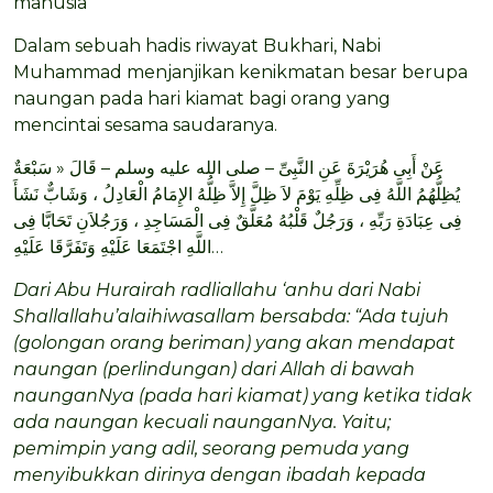
manusia
Dalam sebuah hadis riwayat Bukhari, Nabi
Muhammad menjanjikan kenikmatan besar berupa
naungan pada hari kiamat bagi orang yang
mencintai sesama saudaranya.
عَنْ أَبِى هُرَيْرَةَ عَنِ النَّبِىِّ – صلى الله عليه وسلم – قَالَ « سَبْعَةٌ
يُظِلُّهُمُ اللَّهُ فِى ظِلِّهِ يَوْمَ لاَ ظِلَّ إِلاَّ ظِلُّهُ الإِمَامُ الْعَادِلُ ، وَشَابٌّ نَشَأَ
فِى عِبَادَةِ رَبِّهِ ، وَرَجُلٌ قَلْبُهُ مُعَلَّقٌ فِى الْمَسَاجِدِ ، وَرَجُلاَنِ تَحَابَّا فِى
اللَّهِ اجْتَمَعَا عَلَيْهِ وَتَفَرَّقَا عَلَيْهِ…
Dari Abu Hurairah radliallahu ‘anhu dari Nabi
Shallallahu’alaihiwasallam bersabda: “Ada tujuh
(golongan orang beriman) yang akan mendapat
naungan (perlindungan) dari Allah di bawah
naunganNya (pada hari kiamat) yang ketika tidak
ada naungan kecuali naunganNya. Yaitu;
pemimpin yang adil, seorang pemuda yang
menyibukkan dirinya dengan ibadah kepada