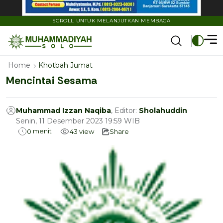
SCROLL UNTUK MELANJUTKAN MEMBACA
Home
Khotbah Jumat
Mencintai Sesama
Muhammad Izzan Naqiba
, Editor:
Sholahuddin
Senin, 11 Desember 2023 19:59 WIB
menit
0
43
view
Share