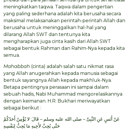
meningkatkan taqwa. Taqwa dalam pengertian
yang paling sederhana adalah kita berusaha secara
maksimal melaksanakan perintah-perintah Allah dan
berusaha untuk meninggalkan hal-hal yang
dilarang Allah SWT dan tentunya kita
mengharapkan juga cinta kasih dari Allah SWT
sebagai bentuk Rahman dan Rahim-Nya kepada kita
semua.
Mahabbah
(cinta) adalah salah satu nikmat rasa
yang Allah anugerahkan kepada manusia sebagai
bentuk sayangnya Allah kepada makhluk-Nya.
Betapa pentingnya perasaan ini sampai dalam
sebuah hadis, Nabi Muhammad mengorelasikannya
dengan keimanan. H.R. Bukhari meriwayatkan
sebagai berikut :
عَنْ أَنَسٍ عَنِ النَّبِىِّ – صلى الله عليه وسلم – قَالَ: لا يُؤْمِنُ أَحَدُكُمْ
حَتَّى يُحِبَّ لأَخِيهِ مَا يُحِبُّ لِنَفْسِهِ