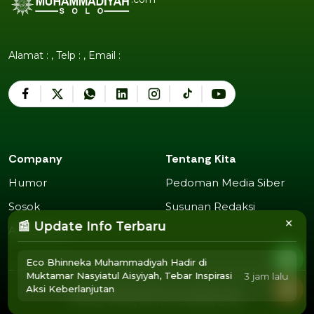
Alamat : , Telp : , Email :
Company
Tentang Kita
Humor
Pedoman Media Siber
Humor
Pedoman Media Siber
Sosok
Susunan Redaksi
Sosok
Susunan Redaksi
×
📰 Update Info Terbaru
Agendamu
Agendamu
Eco Bhinneka Muhammadiyah Hadir di
Muktamar Nasyiatul Aisyiyah, Tebar Inspirasi
3 jam lalu
Aksi Keberlanjutan
2025 Copyright @
Muhammadiyah Solo
.
Privacy Policy
Term of Use
Advertise
Privacy Policy
Term of Use
Advertise