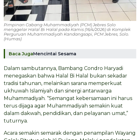
Pimpinan Cabang Muhammadiyah (PCM) Jebres Solo
menggelar Halal Bi Halal pada Kamis (16/4/2026) di Komplek
Perguruan Muhammadiyah Kandangsapi, PCM Jebres, Solo.
(Humas)
Baca Juga
Mencintai Sesama
Dalam sambutannya, Bambang Condro Haryadi
menegaskan bahwa Halal Bi Halal bukan sekadar
tradisi tahunan, melainkan sarana memperkuat
ukhuwah Islamiyah dan sinergi antarwarga
Muhammadiyah. “Semangat kebersamaan ini harus
terus dijaga agar Muhammadiyah semakin kuat
dalam dakwah, pendidikan, dan pelayanan umat,”
tuturnya.
Acara semakin semarak dengan penampilan Wayang