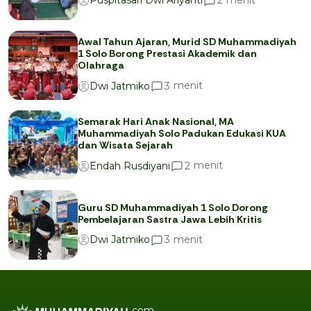
2
Puspitasari Dwi Ariyanti
Awal Tahun Ajaran, Murid SD Muhammadiyah
1 Solo Borong Prestasi Akademik dan
Olahraga
menit
3
Dwi Jatmiko
Semarak Hari Anak Nasional, MA
Muhammadiyah Solo Padukan Edukasi KUA
dan Wisata Sejarah
menit
2
Endah Rusdiyani
Guru SD Muhammadiyah 1 Solo Dorong
Pembelajaran Sastra Jawa Lebih Kritis
menit
3
Dwi Jatmiko
.com