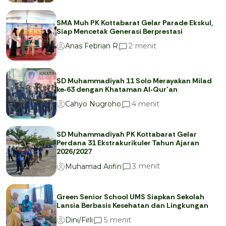
SMA Muh PK Kottabarat Gelar Parade Ekskul,
Siap Mencetak Generasi Berprestasi
menit
2
Anas Febrian R
SD Muhammadiyah 11 Solo Merayakan Milad
ke‑63 dengan Khataman Al‑Qur’an
menit
4
Cahyo Nugroho
SD Muhammadiyah PK Kottabarat Gelar
Perdana 31 Ekstrakurikuler Tahun Ajaran
2026/2027
menit
3
Muhamad Arifin
Green Senior School UMS Siapkan Sekolah
Lansia Berbasis Kesehatan dan Lingkungan
menit
5
Dini/Firli