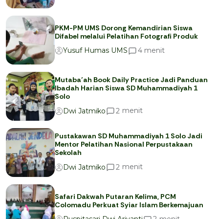
PKM-PM UMS Dorong Kemandirian Siswa
Difabel melalui Pelatihan Fotografi Produk
menit
4
Yusuf Humas UMS
Mutaba’ah Book Daily Practice Jadi Panduan
Ibadah Harian Siswa SD Muhammadiyah 1
Solo
menit
2
Dwi Jatmiko
Pustakawan SD Muhammadiyah 1 Solo Jadi
Mentor Pelatihan Nasional Perpustakaan
Sekolah
menit
2
Dwi Jatmiko
Safari Dakwah Putaran Kelima, PCM
Colomadu Perkuat Syiar Islam Berkemajuan
menit