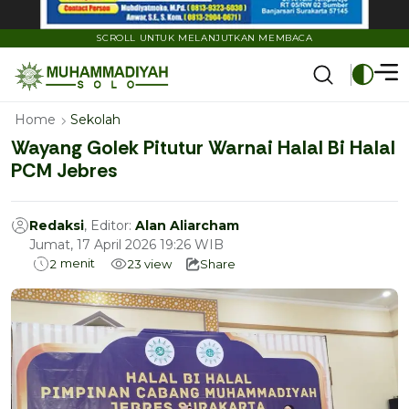
SCROLL UNTUK MELANJUTKAN MEMBACA
Home
Sekolah
Wayang Golek Pitutur Warnai Halal Bi Halal
PCM Jebres
Redaksi
, Editor:
Alan Aliarcham
Jumat, 17 April 2026 19:26 WIB
menit
2
23
view
Share