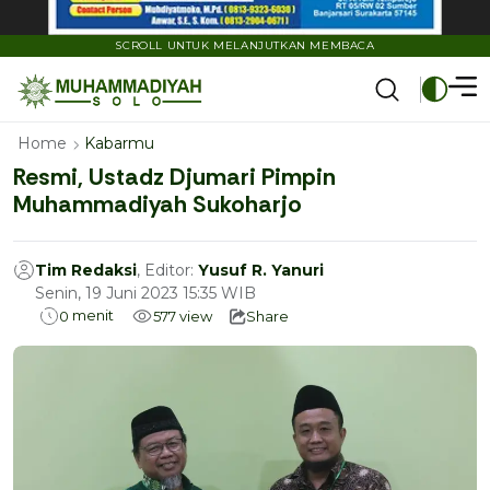
SCROLL UNTUK MELANJUTKAN MEMBACA
Home
Kabarmu
Resmi, Ustadz Djumari Pimpin
Muhammadiyah Sukoharjo
Tim Redaksi
, Editor:
Yusuf R. Yanuri
Senin, 19 Juni 2023 15:35 WIB
menit
0
577
view
Share