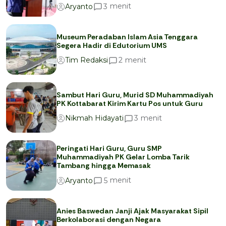
menit
3
Aryanto
Museum Peradaban Islam Asia Tenggara
Segera Hadir di Edutorium UMS
menit
2
Tim Redaksi
Sambut Hari Guru, Murid SD Muhammadiyah
PK Kottabarat Kirim Kartu Pos untuk Guru
menit
3
Nikmah Hidayati
Peringati Hari Guru, Guru SMP
Muhammadiyah PK Gelar Lomba Tarik
Tambang hingga Memasak
menit
5
Aryanto
Anies Baswedan Janji Ajak Masyarakat Sipil
Berkolaborasi dengan Negara