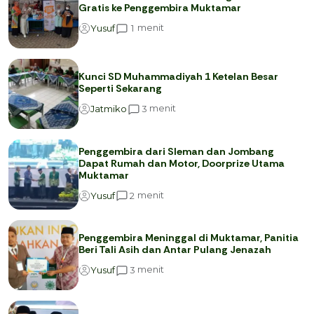
Gratis ke Penggembira Muktamar
menit
1
Yusuf
Kunci SD Muhammadiyah 1 Ketelan Besar
Seperti Sekarang
menit
3
Jatmiko
Penggembira dari Sleman dan Jombang
Dapat Rumah dan Motor, Doorprize Utama
Muktamar
menit
2
Yusuf
Penggembira Meninggal di Muktamar, Panitia
Beri Tali Asih dan Antar Pulang Jenazah
menit
3
Yusuf