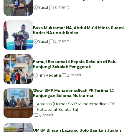
menit
3
Yusuf
Buka Muktamar NA, Abdul Mu’ti Minta Suami
Kader NA untuk Ikhlas
menit
2
Yusuf
Pamuji Bersamai 4 Kepala Sekolah di Palu
Kunjungi Sekolah Penggerak
menit
2
Tim Redaksi
Wow, SMP Muhammadiyah PK Terima 11
Kunjungan Selama Muktamar
Aryanto (Humas SMP Muhammadiyah PK
Kottabarat Surakarta)
menit
6
UMKM Binaan Lazismu Solo Bagikan Jualan