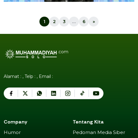
1
2
3
…
6
»
.com
Alamat : , Telp : , Email :
Company
Tentang Kita
Humor
Pedoman Media Siber
Humor
Pedoman Media Siber