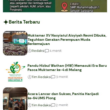
Berita Terbaru
Muktamar XV Nasyiatul Aisyiyah Resmi Dibuka,
Teguhkan Gerakan Perempuan Muda
Berkemajuan
menit
4
Redaksi
Pandu Hizbul Wathan (HW) Memasuki Era Baru
Pasca Muktamar ke-4 di Malang
menit
3
Tim Redaksi
Acara Lancar dan Sukses, Panitia Harijadi
ke-64 UMS Plong
menit
2
Tim Redaksi