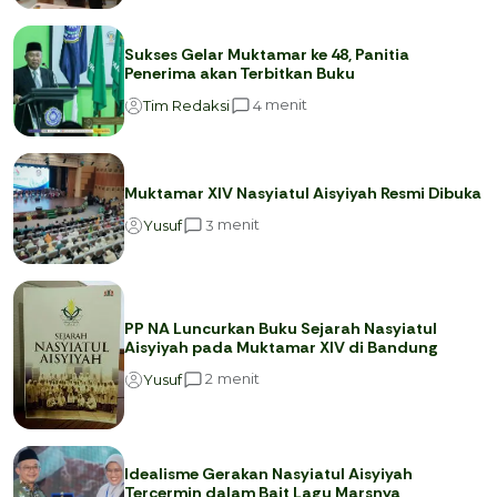
Sukses Gelar Muktamar ke 48, Panitia
Penerima akan Terbitkan Buku
menit
4
Tim Redaksi
Muktamar XIV Nasyiatul Aisyiyah Resmi Dibuka
menit
3
Yusuf
PP NA Luncurkan Buku Sejarah Nasyiatul
Aisyiyah pada Muktamar XIV di Bandung
menit
2
Yusuf
Idealisme Gerakan Nasyiatul Aisyiyah
Tercermin dalam Bait Lagu Marsnya