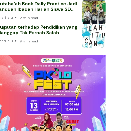
utaba’ah Book Daily Practice Jadi
anduan Ibadah Harian Siswa SD
uhammadiyah 1 Solo
hari lalu
2 min read
ugatan terhadap Pendidikan yang
ianggap Tak Pernah Salah
hari lalu
9 min read