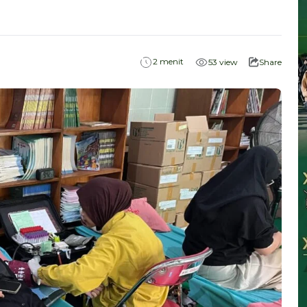
menit
2
53
view
Share