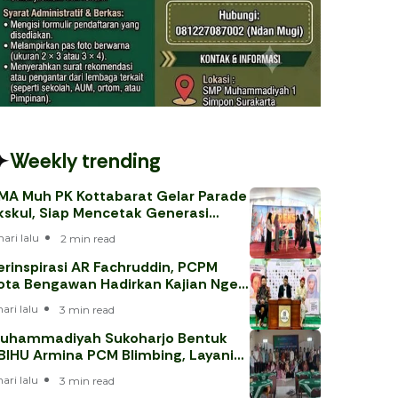
Weekly trending
MA Muh PK Kottabarat Gelar Parade
kskul, Siap Mencetak Generasi
erprestasi
hari lalu
2 min read
erinspirasi AR Fachruddin, PCPM
ota Bengawan Hadirkan Kajian Nge-
eh
hari lalu
3 min read
uhammadiyah Sukoharjo Bentuk
BIHU Armina PCM Blimbing, Layani
emaah Haji 202
hari lalu
3 min read