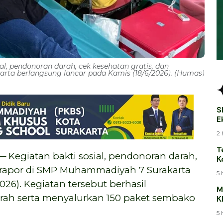
al, pendonoran darah, cek kesehatan gratis, dan
ta berlangsung lancar pada Kamis (18/6/2026). (Humas)
S
E
B
2 
T
 Kegiatan bakti sosial, pendonoran darah,
K
T
n rapor di SMP Muhammadiyah 7 Surakarta
5 
26). Kegiatan tersebut berhasil
M
ah serta menyalurkan 150 paket sembako
K
J
5 