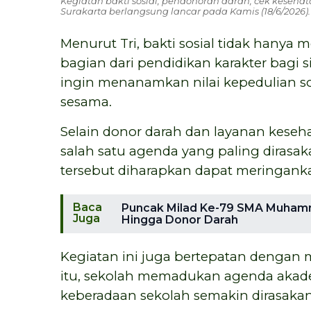
Kegiatan bakti sosial, pendonoran darah, cek keseh
Surakarta berlangsung lancar pada Kamis (18/6/2026)
Menurut Tri, bakti sosial tidak hanya 
bagian dari pendidikan karakter bagi s
ingin menanamkan nilai kepedulian so
sesama.
Selain donor darah dan layanan kese
salah satu agenda yang paling dirasa
tersebut diharapkan dapat meringank
Baca
Puncak Milad Ke-79 SMA Muhamma
Juga
Hingga Donor Darah
Kegiatan ini juga bertepatan dengan
itu, sekolah memadukan agenda akade
keberadaan sekolah semakin dirasakan