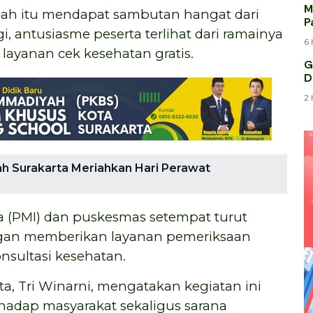
M
olah itu mendapat sambutan hangat dari
P
i, antusiasme peserta terlihat dari ramainya
M
6 
layanan cek kesehatan gratis.
G
D
2 
 Surakarta Meriahkan Hari Perawat
a (PMI) dan puskesmas setempat turut
gan memberikan layanan pemeriksaan
onsultasi kesehatan.
, Tri Winarni, mengatakan kegiatan ini
hadap masyarakat sekaligus sarana