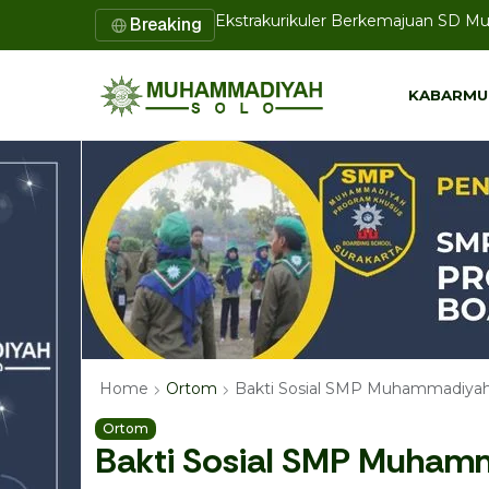
Pustakawan UMS Presentasikan Inov
Breaking
KABARMU
KABARMU
Bakti Sosial SMP Muhammadiyah
Home
Ortom
Ortom
Bakti Sosial SMP Muham