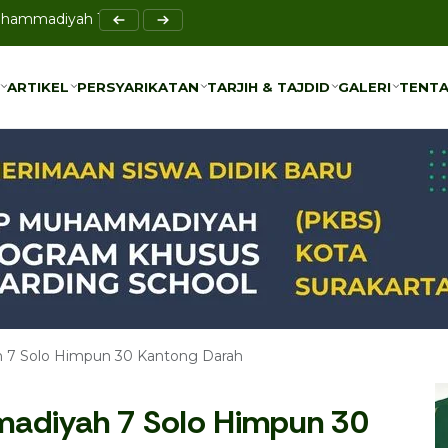
asi IMAM di University Malaya Malaysia
ARTIKEL
PERSYARIKATAN
TARJIH & TAJDID
GALERI
TENTA
ARTIKEL
PERSYARIKATAN
TARJIH & TAJDID
GALERI
TENTA
 7 Solo Himpun 30 Kantong Darah
madiyah 7 Solo Himpun 30