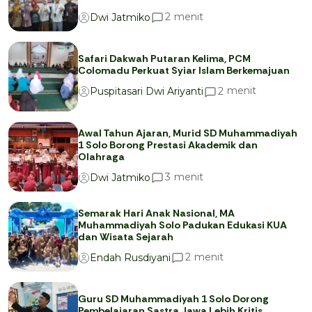
menit
2
Dwi Jatmiko
Safari Dakwah Putaran Kelima, PCM
Colomadu Perkuat Syiar Islam Berkemajuan
menit
2
Puspitasari Dwi Ariyanti
Awal Tahun Ajaran, Murid SD Muhammadiyah
1 Solo Borong Prestasi Akademik dan
Olahraga
menit
3
Dwi Jatmiko
Semarak Hari Anak Nasional, MA
Muhammadiyah Solo Padukan Edukasi KUA
dan Wisata Sejarah
menit
2
Endah Rusdiyani
Guru SD Muhammadiyah 1 Solo Dorong
Pembelajaran Sastra Jawa Lebih Kritis