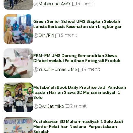
menit
3
Muhamad Arifin
Green Senior School UMS Siapkan Sekolah
Lansia Berbasis Kesehatan dan Lingkungan
menit
5
Dini/Firli
PKM-PM UMS Dorong Kemandirian Siswa
Difabel melalui Pelatihan Fotografi Produk
menit
4
Yusuf Humas UMS
Mutaba’ah Book Daily Practice Jadi Panduan
Ibadah Harian Siswa SD Muhammadiyah 1
Solo
menit
2
Dwi Jatmiko
Pustakawan SD Muhammadiyah 1 Solo Jadi
Mentor Pelatihan Nasional Perpustakaan
Sekolah