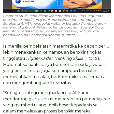
Program Studi Pendidikan Matematika Fakultas Keguruan
dan Ilmu Pendidikan (FKIP) Universitas Muhammadiyah
Surakarta (UMS) menggelar webinar bertajuk Pembelajaran
Matematika Era AI: Peluang, Tantangan, dan Strategi Guru.
Kegiatan ini diikuti guru, dosen, mahasiswa, dan praktisi
pendidikan dari berbagai daerah. (Humas)
Ia menilai pembelajaran matematika ke depan perlu
lebih menekankan kemampuan berpikir tingkat
tinggi atau
Higher Order Thinking Skills
(HOTS).
Matematika tidak hanya berorientasi pada jawaban
yang benar, tetapi juga kemampuan bernalar,
memecahkan masalah, berkomunikasi matematis,
dan mengembangkan kreativitas.
“Sebagai strategi menghadapi era AI, kami
mendorong guru untuk menerapkan pembelajaran
yang memberi ruang lebih besar kepada siswa
dalam menjelaskan proses berpikir mereka,