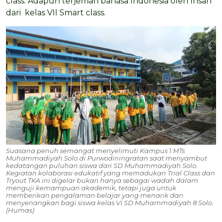
class. Adapun terjemah bahasa Indonesia oleh Ihsan
dari kelas VII Smart class.
Suasana penuh semangat menyelimuti Kampus 1 MTs
Muhammadiyah Solo di Purwodiningratan saat menyambut
kedatangan puluhan siswa dari SD Muhammadiyah Solo.
Kegiatan kolaborasi edukatif yang memadukan Trial Class dan
Tryout TKA ini digelar bukan hanya sebagai wadah dalam
menguji kemampuan akademik, tetapi juga untuk
memberikan pengalaman belajar yang menarik dan
menyenangkan bagi siswa kelas VI SD Muhammadiyah 8 Solo.
(Humas)