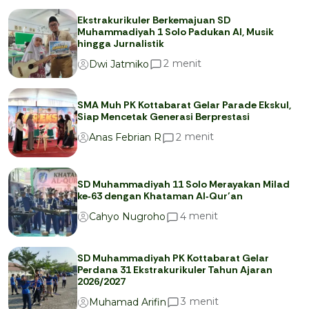
Ekstrakurikuler Berkemajuan SD
Muhammadiyah 1 Solo Padukan AI, Musik
hingga Jurnalistik
menit
2
Dwi Jatmiko
SMA Muh PK Kottabarat Gelar Parade Ekskul,
Siap Mencetak Generasi Berprestasi
menit
2
Anas Febrian R
SD Muhammadiyah 11 Solo Merayakan Milad
ke‑63 dengan Khataman Al‑Qur’an
menit
4
Cahyo Nugroho
SD Muhammadiyah PK Kottabarat Gelar
Perdana 31 Ekstrakurikuler Tahun Ajaran
2026/2027
menit
3
Muhamad Arifin