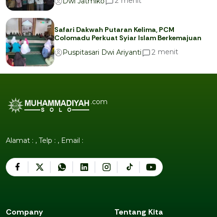
menit
2
Dwi Jatmiko
Safari Dakwah Putaran Kelima, PCM
Colomadu Perkuat Syiar Islam Berkemajuan
menit
2
Puspitasari Dwi Ariyanti
.com
Alamat : , Telp : , Email :
Company
Tentang Kita