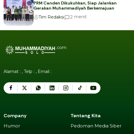
PRM Canden Dikukuhkan, Siap Jalankan
Gerakan Muhammadiyah Berkemajuan
menit
2
Tim Redaksi
.com
Alamat : , Telp : , Email :
Company
Tentang Kita
Humor
Pedoman Media Siber
Humor
Pedoman Media Siber