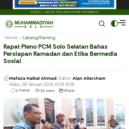
SCROLL UNTUK MELANJUTKAN MEMBACA
Home
Cabang/Ranting
Rapat Pleno PCM Solo Selatan Bahas
Persiapan Ramadan dan Etika Bermedia
Sosial
Mafaza Haikal Ahmad
, Editor:
Alan Aliarcham
Rabu, 28 Januari 2026 15:39 WIB
menit
2
34
view
Share