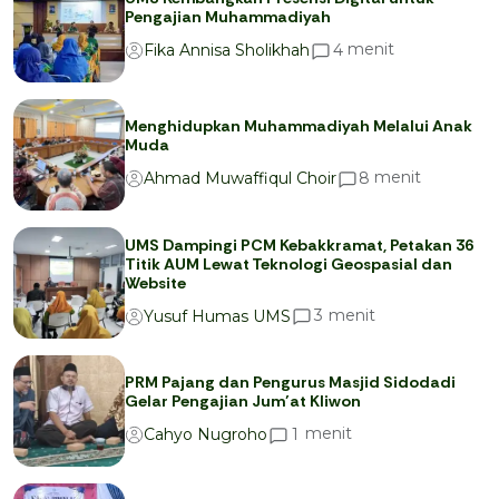
Pengajian Muhammadiyah
menit
4
Fika Annisa Sholikhah
Menghidupkan Muhammadiyah Melalui Anak
Muda
menit
8
Ahmad Muwaffiqul Choir
UMS Dampingi PCM Kebakkramat, Petakan 36
Titik AUM Lewat Teknologi Geospasial dan
Website
menit
3
Yusuf Humas UMS
PRM Pajang dan Pengurus Masjid Sidodadi
Gelar Pengajian Jum’at Kliwon
menit
1
Cahyo Nugroho