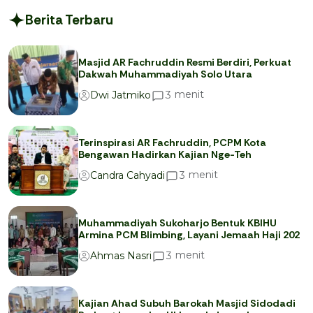
Berita Terbaru
Masjid AR Fachruddin Resmi Berdiri, Perkuat
Dakwah Muhammadiyah Solo Utara
menit
3
Dwi Jatmiko
Terinspirasi AR Fachruddin, PCPM Kota
Bengawan Hadirkan Kajian Nge-Teh
menit
3
Candra Cahyadi
Muhammadiyah Sukoharjo Bentuk KBIHU
Armina PCM Blimbing, Layani Jemaah Haji 202
menit
3
Ahmas Nasri
Kajian Ahad Subuh Barokah Masjid Sidodadi