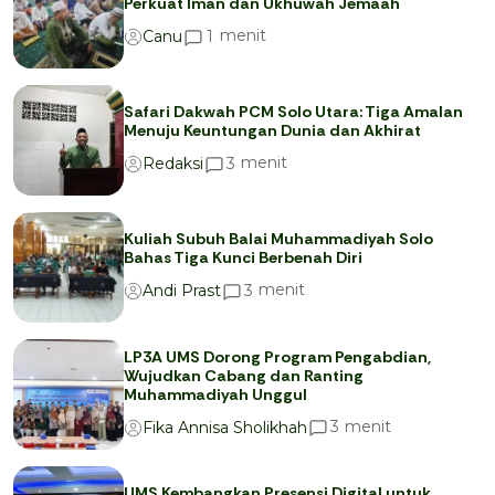
Perkuat Iman dan Ukhuwah Jemaah
menit
1
Canu
Safari Dakwah PCM Solo Utara: Tiga Amalan
Menuju Keuntungan Dunia dan Akhirat
menit
3
Redaksi
Kuliah Subuh Balai Muhammadiyah Solo
Bahas Tiga Kunci Berbenah Diri
menit
3
Andi Prast
LP3A UMS Dorong Program Pengabdian,
Wujudkan Cabang dan Ranting
Muhammadiyah Unggul
menit
3
Fika Annisa Sholikhah
UMS Kembangkan Presensi Digital untuk