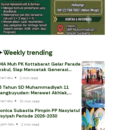
Weekly trending
MA Muh PK Kottabarat Gelar Parade
kskul, Siap Mencetak Generasi
erprestasi
hari lalu
2 min read
3 Tahun SD Muhammadiyah 11
angkuyudan: Merawat Akhlak,
enjawab Tantangan Era Digital
hari lalu
10 min read
onica Subastia Pimpin PP Nasyiatul
isyiyah Periode 2026-2030
 jam lalu
2 min read