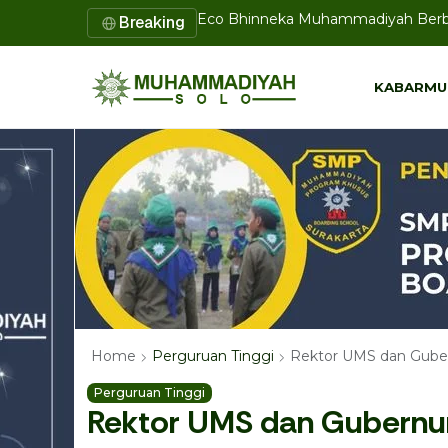
Eco Bhinneka Muhammadiyah Berbag
Breaking
Haedar Nashir: Muktamar Harus M
KABARMU
KABARMU
Rektor UMS dan Guber
Home
Perguruan Tinggi
Perguruan Tinggi
Rektor UMS dan Gubernur