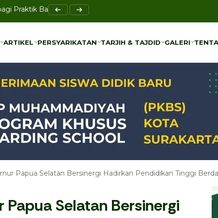
i Praktik Baik Eco Sociopreneurship di Muktamar NA
enjadi Ruang Musyawarah, Bukan Ketegangan
ARTIKEL
PERSYARIKATAN
TARJIH & TAJDID
GALERI
TENTA
ARTIKEL
PERSYARIKATAN
TARJIH & TAJDID
GALERI
TENTA
nur Papua Selatan Bersinergi Hadirkan Pendidikan Tinggi Ber
 Papua Selatan Bersinergi