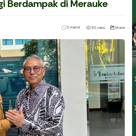
ggi Berdampak di Merauke
menit
3
30
view
Share