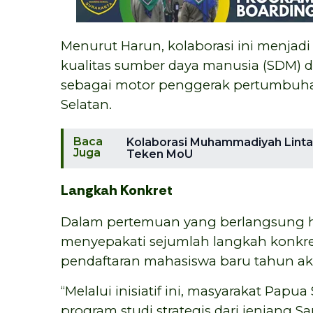
Menurut Harun, kolaborasi ini menjad
kualitas sumber daya manusia (SDM) di
sebagai motor penggerak pertumbuha
Selatan.
Baca
Kolaborasi Muhammadiyah Linta
Juga
Teken MoU
Langkah Konkret
Dalam pertemuan yang berlangsung h
menyepakati sejumlah langkah konkr
pendaftaran mahasiswa baru tahun ak
“Melalui inisiatif ini, masyarakat Pap
program studi strategis dari jenjang Sa