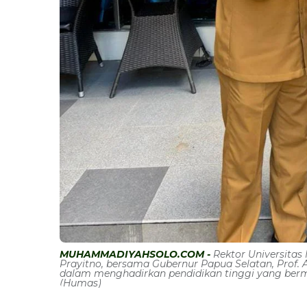
MUHAMMADIYAHSOLO.COM -
Rektor Universita
Prayitno, bersama Gubernur Papua Selatan, Prof. A
dalam menghadirkan pendidikan tinggi yang ber
(Humas)