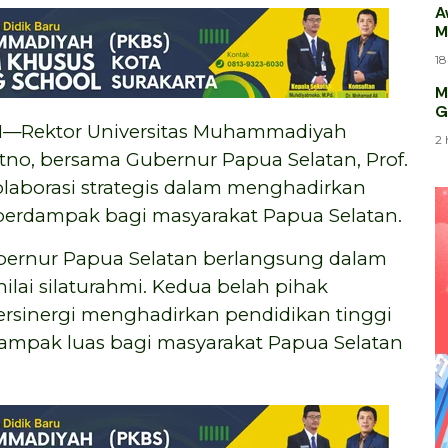
A
M
18
M
G
ektor Universitas Muhammadiyah
2 
itno, bersama Gubernur Papua Selatan, Prof.
olaborasi strategis dalam menghadirkan
berdampak bagi masyarakat Papua Selatan.
bernur Papua Selatan berlangsung dalam
lai silaturahmi. Kedua belah pihak
sinergi menghadirkan pendidikan tinggi
dampak luas bagi masyarakat Papua Selatan