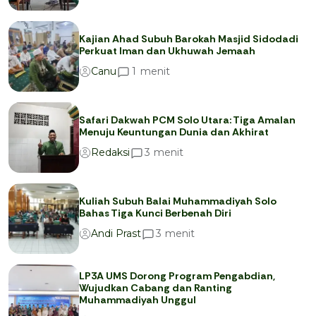
Kajian Ahad Subuh Barokah Masjid Sidodadi
Perkuat Iman dan Ukhuwah Jemaah
menit
1
Canu
Safari Dakwah PCM Solo Utara: Tiga Amalan
Menuju Keuntungan Dunia dan Akhirat
menit
3
Redaksi
Kuliah Subuh Balai Muhammadiyah Solo
Bahas Tiga Kunci Berbenah Diri
menit
3
Andi Prast
LP3A UMS Dorong Program Pengabdian,
Wujudkan Cabang dan Ranting
Muhammadiyah Unggul