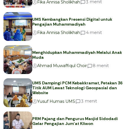
menit
3
Fika Annisa Sholikhah
UMS Kembangkan Presensi Digital untuk
Pengajian Muhammadiyah
menit
4
Fika Annisa Sholikhah
Menghidupkan Muhammadiyah Melalui Anak
Muda
menit
8
Ahmad Muwaffiqul Choir
UMS Dampingi PCM Kebakkramat, Petakan 36
Titik AUM Lewat Teknologi Geospasial dan
Website
menit
3
Yusuf Humas UMS
PRM Pajang dan Pengurus Masjid Sidodadi
Gelar Pengajian Jum’at Kliwon