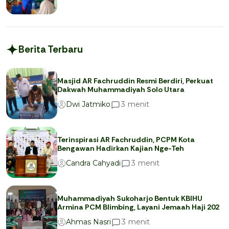
Berita Terbaru
Masjid AR Fachruddin Resmi Berdiri, Perkuat
Dakwah Muhammadiyah Solo Utara
menit
3
Dwi Jatmiko
Terinspirasi AR Fachruddin, PCPM Kota
Bengawan Hadirkan Kajian Nge-Teh
menit
3
Candra Cahyadi
Muhammadiyah Sukoharjo Bentuk KBIHU
Armina PCM Blimbing, Layani Jemaah Haji 202
menit
3
Ahmas Nasri