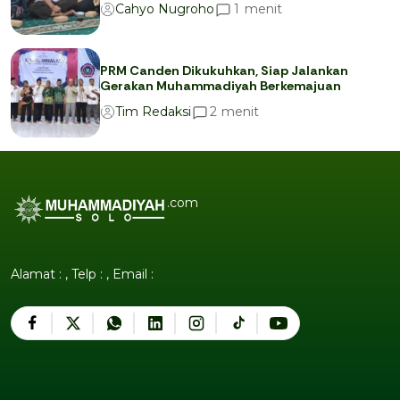
menit
1
Cahyo Nugroho
PRM Canden Dikukuhkan, Siap Jalankan
Gerakan Muhammadiyah Berkemajuan
menit
2
Tim Redaksi
.com
Alamat : , Telp : , Email :