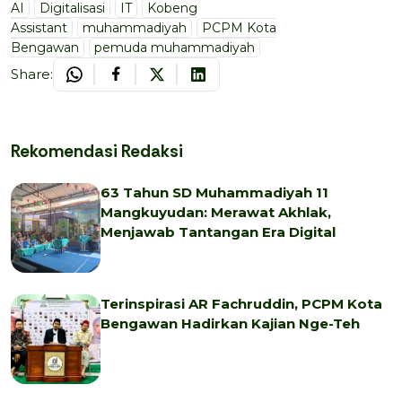
AI
Digitalisasi
IT
Kobeng
Assistant
muhammadiyah
PCPM Kota
Bengawan
pemuda muhammadiyah
Share:
Rekomendasi Redaksi
63 Tahun SD Muhammadiyah 11
Mangkuyudan: Merawat Akhlak,
Menjawab Tantangan Era Digital
Terinspirasi AR Fachruddin, PCPM Kota
Bengawan Hadirkan Kajian Nge-Teh