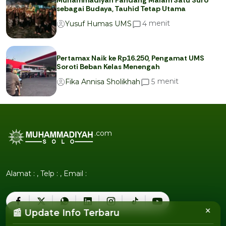
Muhammadiyah Pandang Malam Satu Suro
sebagai Budaya, Tauhid Tetap Utama
menit
4
Yusuf Humas UMS
Pertamax Naik ke Rp16.250, Pengamat UMS
Soroti Beban Kelas Menengah
menit
5
Fika Annisa Sholikhah
.com
Alamat : , Telp : , Email :
×
📰 Update Info Terbaru