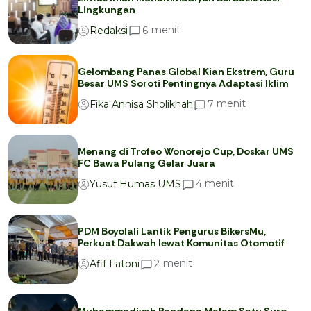
Lingkungan
menit
6
Redaksi
Gelombang Panas Global Kian Ekstrem, Guru
Besar UMS Soroti Pentingnya Adaptasi Iklim
menit
7
Fika Annisa Sholikhah
Menang di Trofeo Wonorejo Cup, Doskar UMS
FC Bawa Pulang Gelar Juara
menit
4
Yusuf Humas UMS
PDM Boyolali Lantik Pengurus BikersMu,
Perkuat Dakwah lewat Komunitas Otomotif
menit
2
Afif Fatoni