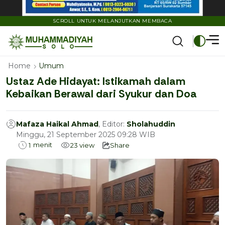
SCROLL UNTUK MELANJUTKAN MEMBACA
Home
Umum
Ustaz Ade Hidayat: Istikamah dalam
Kebaikan Berawal dari Syukur dan Doa
Mafaza Haikal Ahmad
, Editor:
Sholahuddin
Minggu, 21 September 2025 09:28 WIB
menit
1
23
view
Share