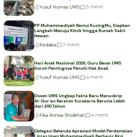
menit
5
Yusuf Humas UMS
PP Muhammadiyah Restui KucingMu, Siapkan
Langkah Menuju Klinik hingga Rumah Sakit
Hewan
menit
7
Redaksi
Hari Anak Nasional 2026, Guru Besar UMS
Soroti Pentingnya Penuhi Hak Anak
menit
4
Yusuf Humas UMS
Dosen UMS Ungkap Fakta Baru Manuskrip
Al-Qur’an Keraton Surakarta Berusia Lebih
dari 200 Tahun
menit
4
Fika Annisa Sholikhah
Delegasi Belanda Apresiasi Model Perdamaian
Lintas Iman Muhammadiyah Berbasis Aksi