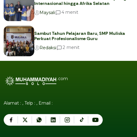
Internasional hingga Afrika Selatan
menit
4
Maysali
Sambut Tahun Pelajaran Baru, SMP Muliska
Perkuat Profesionalisme Guru
menit
2
Redaksi
.com
Alamat : , Telp : , Email :