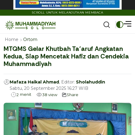
SCROLL UNTUK MELANJUTKAN MEMBACA
Home
Ortom
MTQMS Gelar Khutbah Ta’aruf Angkatan
Kedua, Siap Mencetak Hafiz dan Cendekia
Muhammadiyah
Mafaza Haikal Ahmad
, Editor:
Sholahuddin
Sabtu, 20 September 2025 16:27 WIB
menit
2
38
view
Share