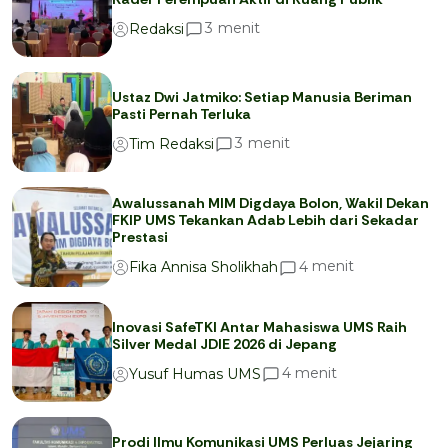
menit
3
Redaksi
Ustaz Dwi Jatmiko: Setiap Manusia Beriman
Pasti Pernah Terluka
menit
3
Tim Redaksi
Awalussanah MIM Digdaya Bolon, Wakil Dekan
FKIP UMS Tekankan Adab Lebih dari Sekadar
Prestasi
menit
4
Fika Annisa Sholikhah
Inovasi SafeTKI Antar Mahasiswa UMS Raih
Silver Medal JDIE 2026 di Jepang
menit
4
Yusuf Humas UMS
Prodi Ilmu Komunikasi UMS Perluas Jejaring