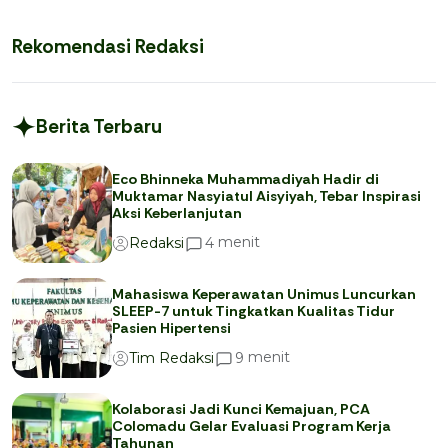
Rekomendasi Redaksi
Berita Terbaru
Eco Bhinneka Muhammadiyah Hadir di
Muktamar Nasyiatul Aisyiyah, Tebar Inspirasi
Aksi Keberlanjutan
menit
4
Redaksi
Mahasiswa Keperawatan Unimus Luncurkan
SLEEP-7 untuk Tingkatkan Kualitas Tidur
Pasien Hipertensi
menit
9
Tim Redaksi
Kolaborasi Jadi Kunci Kemajuan, PCA
Colomadu Gelar Evaluasi Program Kerja
Tahunan