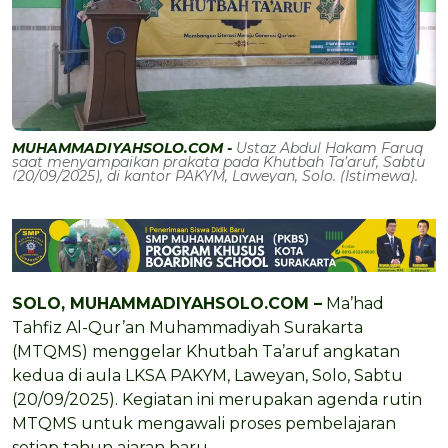
MUHAMMADIYAHSOLO.COM -
Ustaz Abdul Hakam Faruq
saat menyampaikan prakata pada Khutbah Ta’aruf, Sabtu
(20/09/2025), di kantor PAKYM, Laweyan, Solo. (Istimewa).
SOLO, MUHAMMADIYAHSOLO.COM –
Ma’had
Tahfiz Al-Qur’an Muhammadiyah Surakarta
(MTQMS) menggelar Khutbah Ta’aruf angkatan
kedua di aula LKSA PAKYM, Laweyan, Solo, Sabtu
(20/09/2025). Kegiatan ini merupakan agenda rutin
MTQMS untuk mengawali proses pembelajaran
setiap tahun ajaran baru.